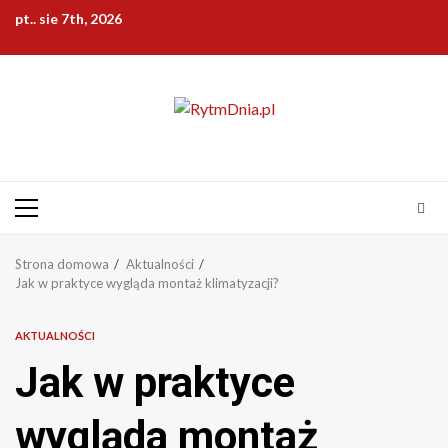
Przejdź
pt.. sie 7th, 2026
do
treści
Menu
główne
Strona domowa
Aktualności
Jak w praktyce wygląda montaż klimatyzacji?
AKTUALNOŚCI
Jak w praktyce
wygląda montaż