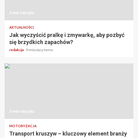
3 min odczytu
AKTUALNOŚCI
Jak wyczyścić pralkę i zmywarkę, aby pozbyć
się brzydkich zapachów?
redakcja
9 miesięcy temu
3 min odczytu
MOTORYZACJA
Transport kruszyw – kluczowy element branży