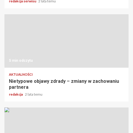
redakcja serwisu
2 lata temu
5 min odczytu
AKTUALNOŚCI
Nietypowe objawy zdrady – zmiany w zachowaniu
partnera
redakcja
2 lata temu