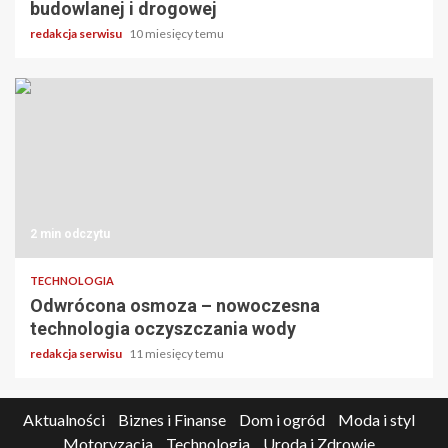
budowlanej i drogowej
redakcja serwisu
10 miesięcy temu
2 min odczytu
TECHNOLOGIA
Odwrócona osmoza – nowoczesna
technologia oczyszczania wody
redakcja serwisu
11 miesięcy temu
Aktualności
Biznes i Finanse
Dom i ogród
Moda i styl
Motoryzacja
Technologia
Uroda i Zdrowie