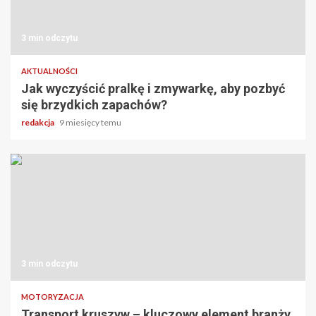
3 min odczytu
AKTUALNOŚCI
Jak wyczyścić pralkę i zmywarkę, aby pozbyć
się brzydkich zapachów?
redakcja
9 miesięcy temu
3 min odczytu
MOTORYZACJA
Transport kruszyw – kluczowy element branży