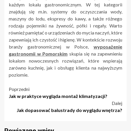
każdym lokalu gastronomicznym. W tej kategorii
znajdują się m.in. systemy do oczyszczania wody,
maszyny do lodu, ekspresy do kawy, a także różnego
rodzaju pojemniki na żywność, półki i regały. Warto
również pamiętać o urządzeniach do mycia naczyń, które
zapewniają ich czystość i higienę. W kontekście rozwoju
branży gastronomicznej w Polsce,
wyposażenie
gastronomii w Pomorskim
skupia się na zapewnieniu
lokalom nowoczesnych rozwiązań, które wspierają
zarówno kuchnię, jak i obsługę klienta na najwyższym
poziomie.
Nawigacja
Poprzedni
Jak w praktyce wygląda montaż klimatyzacji?
wpisu
Dalej
Jak dopasować balustrady do wyglądu wnętrza?
Powiązane wpisy