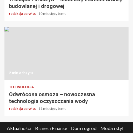
budowlanej i drogowej
redakcja serwisu
10 miesięcy temu
2 min odczytu
TECHNOLOGIA
Odwrócona osmoza – nowoczesna
technologia oczyszczania wody
redakcja serwisu
11 miesięcy temu
Aktualności
Biznes i Finanse
Dom i ogród
Moda i styl