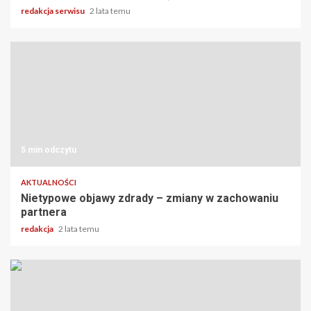
redakcja serwisu
2 lata temu
5 min odczytu
AKTUALNOŚCI
Nietypowe objawy zdrady – zmiany w zachowaniu
partnera
redakcja
2 lata temu