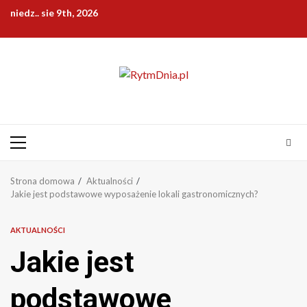
Przejdź
niedz.. sie 9th, 2026
do
treści
Menu
główne
Strona domowa
Aktualności
Jakie jest podstawowe wyposażenie lokali gastronomicznych?
AKTUALNOŚCI
Jakie jest
podstawowe