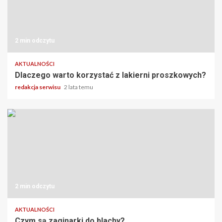
2 min odczytu
AKTUALNOŚCI
Dlaczego warto korzystać z lakierni proszkowych?
redakcja serwisu
2 lata temu
2 min odczytu
AKTUALNOŚCI
Czym są zaginarki do blachy?