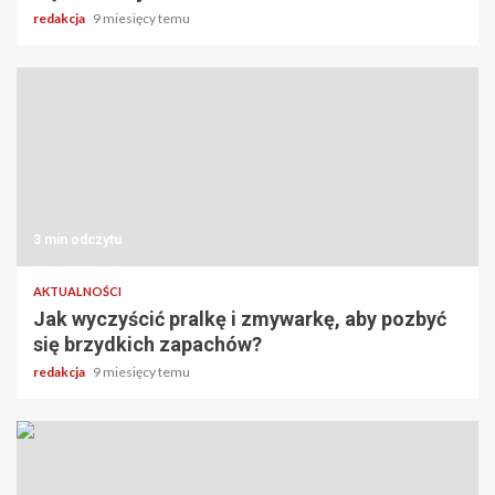
redakcja
9 miesięcy temu
3 min odczytu
AKTUALNOŚCI
Jak wyczyścić pralkę i zmywarkę, aby pozbyć
się brzydkich zapachów?
redakcja
9 miesięcy temu