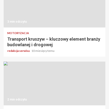
3 min odczytu
MOTORYZACJA
Transport kruszyw – kluczowy element branży
budowlanej i drogowej
redakcja serwisu
10 miesięcy temu
2 min odczytu