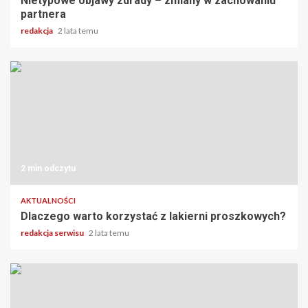
Nietypowe objawy zdrady – zmiany w zachowaniu
partnera
redakcja
2 lata temu
2 min odczytu
AKTUALNOŚCI
Dlaczego warto korzystać z lakierni proszkowych?
redakcja serwisu
2 lata temu