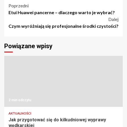
Nawigacja
Poprzedni
Etui Huawei pancerne – dlaczego warto je wybrać?
wpisu
Dalej
Czym wyróżniają się profesjonalne środki czystości?
Powiązane wpisy
2 min odczytu
AKTUALNOŚCI
Jak przygotować się do kilkudniowej wyprawy
wędkarskiej