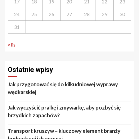
17
18
19
20
21
22
23
24
25
26
27
28
29
30
31
« lis
Ostatnie wpisy
Jak przygotować się do kilkudniowej wyprawy
wędkarskiej
Jak wyczyścić pralkę i zmywarkę, aby pozbyć się
brzydkich zapachów?
Transport kruszyw – kluczowy element branży
budowlanej i drogowej