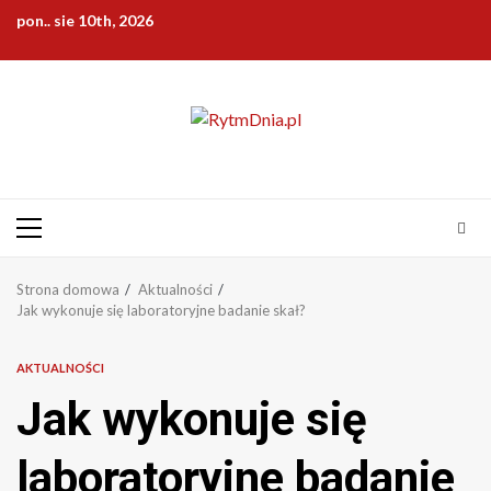
Przejdź
pon.. sie 10th, 2026
do
treści
Menu
główne
Strona domowa
Aktualności
Jak wykonuje się laboratoryjne badanie skał?
AKTUALNOŚCI
Jak wykonuje się
laboratoryjne badanie