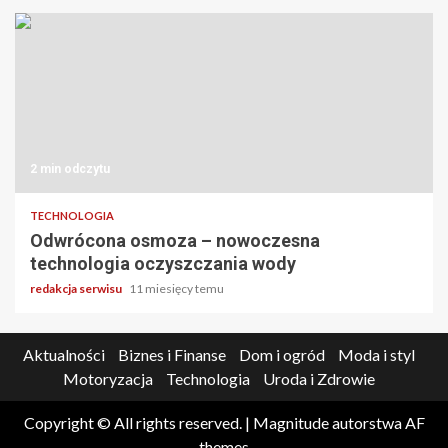
2 min odczytu
TECHNOLOGIA
Odwrócona osmoza – nowoczesna
technologia oczyszczania wody
redakcja serwisu
11 miesięcy temu
Aktualności
Biznes i Finanse
Dom i ogród
Moda i styl
Motoryzacja
Technologia
Uroda i Zdrowie
Copyright © All rights reserved.
|
Magnitude
autorstwa AF
themes