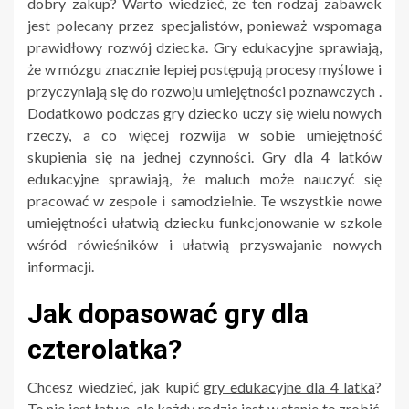
dobry zakup? Warto wiedzieć, że ten rodzaj zabawek
jest polecany przez specjalistów, ponieważ wspomaga
prawidłowy rozwój dziecka. Gry edukacyjne sprawiają,
że w mózgu znacznie lepiej postępują procesy myślowe i
przyczyniają się do rozwoju umiejętności poznawczych .
Dodatkowo podczas gry dziecko uczy się wielu nowych
rzeczy, a co więcej rozwija w sobie umiejętność
skupienia się na jednej czynności. Gry dla 4 latków
edukacyjne sprawiają, że maluch może nauczyć się
pracować w zespole i samodzielnie. Te wszystkie nowe
umiejętności ułatwią dziecku funkcjonowanie w szkole
wśród rówieśników i ułatwią przyswajanie nowych
informacji.
Jak dopasować gry dla
czterolatka?
Chcesz wiedzieć, jak kupić
gry edukacyjne dla 4 latka
?
To nie jest łatwe, ale każdy rodzic jest w stanie to zrobić.