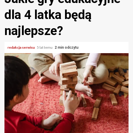
dla 4 latka będą
najlepsze?
redakcja serwisu
5 lat temu
2 min odczytu