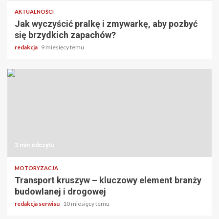
AKTUALNOŚCI
Jak wyczyścić pralkę i zmywarkę, aby pozbyć
się brzydkich zapachów?
redakcja
9 miesięcy temu
3 min odczytu
MOTORYZACJA
Transport kruszyw – kluczowy element branży
budowlanej i drogowej
redakcja serwisu
10 miesięcy temu