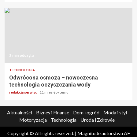
2 min odczytu
TECHNOLOGIA
Odwrócona osmoza – nowoczesna
technologia oczyszczania wody
redakcja serwisu
11 miesięcy temu
Aktualności
Biznes i Finanse
Dom i ogród
Moda i styl
Motoryzacja
Technologia
Uroda i Zdrowie
Copyright © All rights reserved.
|
Magnitude
autorstwa AF