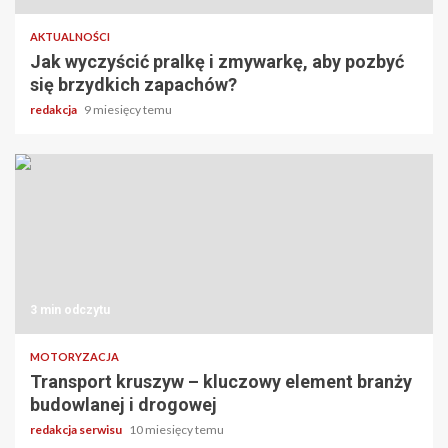
AKTUALNOŚCI
Jak wyczyścić pralkę i zmywarkę, aby pozbyć
się brzydkich zapachów?
redakcja
9 miesięcy temu
3 min odczytu
MOTORYZACJA
Transport kruszyw – kluczowy element branży
budowlanej i drogowej
redakcja serwisu
10 miesięcy temu