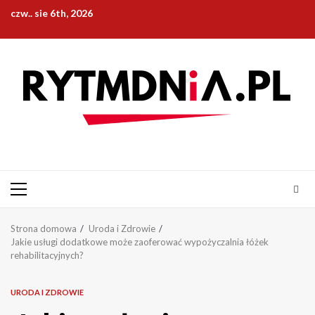
Przejdź
czw.. sie 6th, 2026
do
treści
Menu
główne
Strona domowa
Uroda i Zdrowie
Jakie usługi dodatkowe może zaoferować wypożyczalnia łóżek
rehabilitacyjnych?
URODA I ZDROWIE