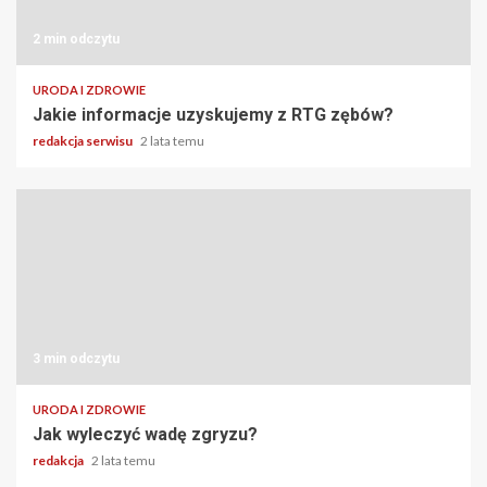
2 min odczytu
URODA I ZDROWIE
Jakie informacje uzyskujemy z RTG zębów?
redakcja serwisu
2 lata temu
3 min odczytu
URODA I ZDROWIE
Jak wyleczyć wadę zgryzu?
redakcja
2 lata temu