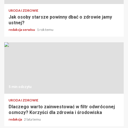
URODA I ZDROWIE
Jak osoby starsze powinny dbać o zdrowie jamy
ustnej?
redakcja serwisu
1 rok temu
5 min odczytu
URODA I ZDROWIE
Dlaczego warto zainwestować w filtr odwróconej
osmozy? Korzyści dla zdrowia i środowiska
redakcja
2 lata temu