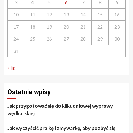
3
4
5
6
7
8
9
10
11
12
13
14
15
16
17
18
19
20
21
22
23
24
25
26
27
28
29
30
31
« lis
Ostatnie wpisy
Jak przygotować się do kilkudniowej wyprawy
wędkarskiej
Jak wyczyścić pralkę i zmywarkę, aby pozbyć się