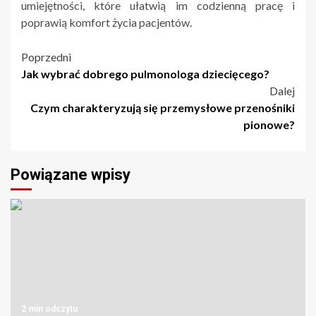
umiejętności, które ułatwią im codzienną pracę i
poprawią komfort życia pacjentów.
Nawigacja
Poprzedni
Jak wybrać dobrego pulmonologa dziecięcego?
wpisu
Dalej
Czym charakteryzują się przemysłowe przenośniki
pionowe?
Powiązane wpisy
2 min odczytu