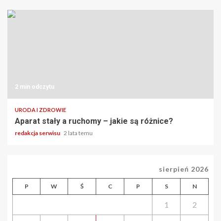
2 min odczytu
URODA I ZDROWIE
Aparat stały a ruchomy – jakie są różnice?
redakcja serwisu
2 lata temu
sierpień 2026
P
W
Ś
C
P
S
N
1
2