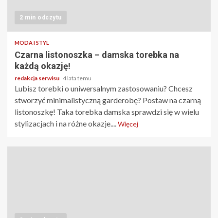
2 min odczytu
MODA I STYL
Czarna listonoszka – damska torebka na
każdą okazję!
redakcja serwisu
4 lata temu
Lubisz torebki o uniwersalnym zastosowaniu? Chcesz
stworzyć minimalistyczną garderobę? Postaw na czarną
listonoszkę! Taka torebka damska sprawdzi się w wielu
stylizacjach i na różne okazje....
Więcej