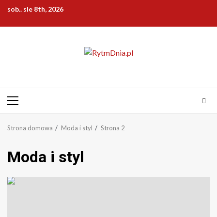
Przejdź
sob.. sie 8th, 2026
do
treści
Menu
główne
Strona domowa
Moda i styl
Strona 2
Moda i styl