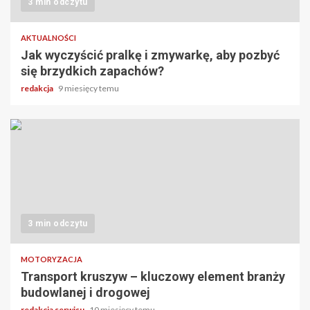
3 min odczytu
AKTUALNOŚCI
Jak wyczyścić pralkę i zmywarkę, aby pozbyć
się brzydkich zapachów?
redakcja
9 miesięcy temu
3 min odczytu
MOTORYZACJA
Transport kruszyw – kluczowy element branży
budowlanej i drogowej
redakcja serwisu
10 miesięcy temu