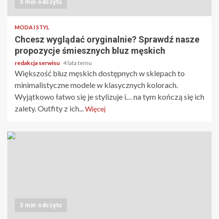
3 min odczytu
MODA I STYL
Chcesz wyglądać oryginalnie? Sprawdź nasze
propozycje śmiesznych bluz męskich
redakcja serwisu
4 lata temu
Większość bluz męskich dostępnych w sklepach to
minimalistyczne modele w klasycznych kolorach.
Wyjątkowo łatwo się je stylizuje i… na tym kończą się ich
zalety. Outfity z ich...
Więcej
3 min odczytu