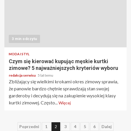
3 min odczytu
MODA I STYL
Czym się kierować kupując męskie kurtki
zimowe? 5 najważniejszych kryteriów wyboru
redakcja serwisu
5 lat temu
Zbliżający się wielkimi krokami okres zimowy sprawia,
że panowie bardzo chętnie sprawdzają stan swojej
garderoby i decydują się na zakupienie wysokiej klasy
kurtki zimowej. Często...
Więcej
Stronicowanie
Poprzedni
1
2
3
4
5
6
Dalej