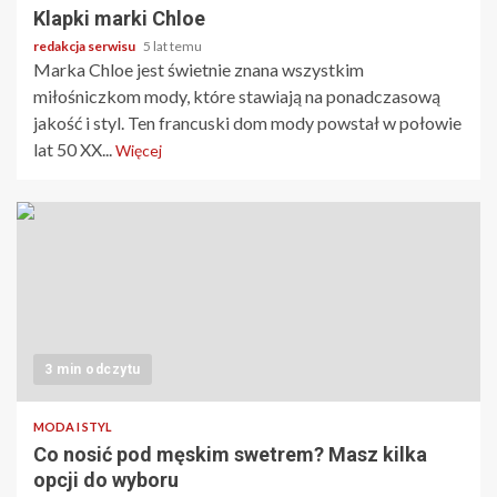
Klapki marki Chloe
redakcja serwisu
5 lat temu
Marka Chloe jest świetnie znana wszystkim
miłośniczkom mody, które stawiają na ponadczasową
jakość i styl. Ten francuski dom mody powstał w połowie
lat 50 XX...
Więcej
3 min odczytu
MODA I STYL
Co nosić pod męskim swetrem? Masz kilka
opcji do wyboru