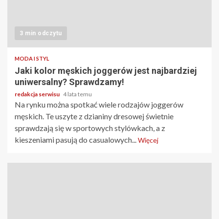
3 min odczytu
MODA I STYL
Jaki kolor męskich joggerów jest najbardziej
uniwersalny? Sprawdzamy!
redakcja serwisu
4 lata temu
‍Na rynku można spotkać wiele rodzajów joggerów
męskich. Te uszyte z dzianiny dresowej świetnie
sprawdzają się w sportowych stylówkach, a z
kieszeniami pasują do casualowych...
Więcej