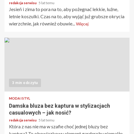
redakcja serwisu
5 lat temu
Jesień i zima to pora na to, aby pożegnać lekkie, luźne,
letnie koszulki. Czas na to, aby wyjąć już grubsze okrycia
wierzchnie, jak również obuwie...
Więcej
3 min odczytu
MODA I STYL
Damska bluza bez kaptura w stylizacjach
casualowych – jak nosić?
redakcja serwisu
5 lat temu
Która z nas nie ma w szafie choć jednej bluzy bez
kaptura? To obowiązkowy element garderoby niemalże