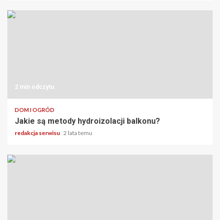
2 min odczytu
DOM I OGRÓD
Jakie są metody hydroizolacji balkonu?
redakcja serwisu
2 lata temu