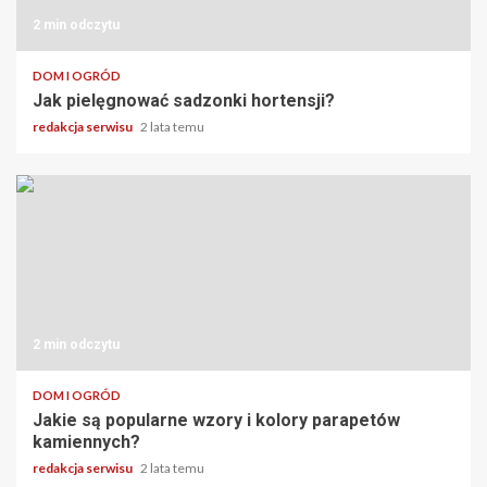
2 min odczytu
DOM I OGRÓD
Jak pielęgnować sadzonki hortensji?
redakcja serwisu
2 lata temu
2 min odczytu
DOM I OGRÓD
Jakie są popularne wzory i kolory parapetów
kamiennych?
redakcja serwisu
2 lata temu