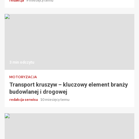
redakcja
9 miesięcy temu
3 min odczytu
MOTORYZACJA
Transport kruszyw – kluczowy element branży
budowlanej i drogowej
redakcja serwisu
10 miesięcy temu