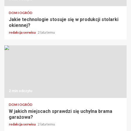
DOM I OGRÓD
Jakie technologie stosuje się w produkcji stolarki
okiennej?
redakcja serwisu
2 lata temu
2 min odczytu
DOM I OGRÓD
W jakich miejscach sprawdzi się uchylna brama
garażowa?
redakcja serwisu
2 lata temu