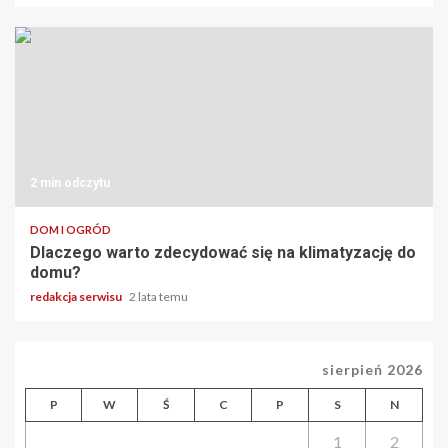
2 min odczytu
DOM I OGRÓD
Dlaczego warto zdecydować się na klimatyzację do
domu?
redakcja serwisu
2 lata temu
sierpień 2026
P
W
Ś
C
P
S
N
1
2