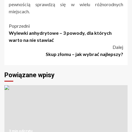
pewnością sprawdzą się w wielu różnorodnych
miejscach.
Nawigacja
Poprzedni
Wylewki anhydrytowe – 3 powody, dla których
wpisu
warto na nie stawiać
Dalej
Skup złomu – jak wybrać najlepszy?
Powiązane wpisy
3 min odczytu