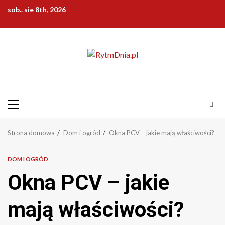
Przejdź
sob.. sie 8th, 2026
do
treści
Menu
główne
Strona domowa
Dom i ogród
Okna PCV – jakie mają właściwości?
DOM I OGRÓD
Okna PCV – jakie
mają właściwości?