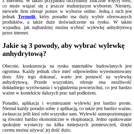
z internetu. W takim przypadku otrzymamy znacznie więcej ofert,
co może wiązać się z jeszcze trudniejszym wyborem. Niestety,
niewiele firm oferuje pomoc w wyborze online. Jedną z nich jest
jednak
Termolit
, który ponadto ma duży wybór oferowanych
produktów, a także duże doświadczenie na rynku. W takim
wypadku, jak najbardziej można wybrać wylewkę anhydrytową
przez internet.
Jakie są 3 powody, aby wybrać wylewkę
anhydrytową?
Obecnie, konkurencja na rynku materiałów budowlanych jest
ogromna. Każdy jednak chce mieć odpowiednio wyremontowany
dom. Aby tego dokonać, warto jest postawić na wylewkę
anhydrytową. Przede wszystkim, oferuje ona możliwość
dokładnego wyrównania i wygładzenia powierzchni, co jest bardzo
ważne w kontekście dalszych prac nad podłożem.
Ponadto, aplikacja i wymieszanie wylewki jest bardzo proste.
Niemal każdy poradzi sobie z aplikacją, co także jest bardzo ważne,
zwłaszcza jeśli ktoś robi wszystko sam. Wylewki samopoziomujące
są również bardzo ekonomiczne w eksploatacji. Jedno opakowanie
spokojnie wystarczy na kilka mniejszych pomieszczeń, dzięki
czemu można używać jej dość dużo.