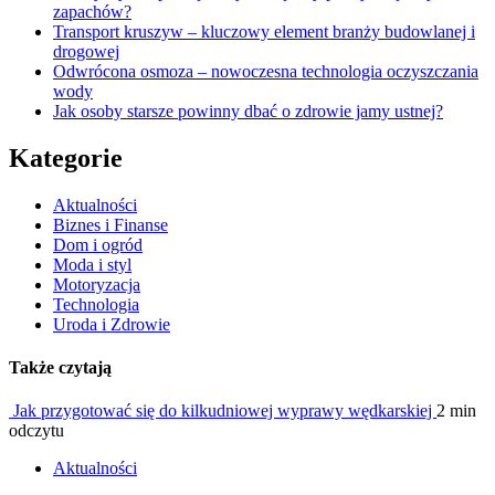
zapachów?
Transport kruszyw – kluczowy element branży budowlanej i
drogowej
Odwrócona osmoza – nowoczesna technologia oczyszczania
wody
Jak osoby starsze powinny dbać o zdrowie jamy ustnej?
Kategorie
Aktualności
Biznes i Finanse
Dom i ogród
Moda i styl
Motoryzacja
Technologia
Uroda i Zdrowie
Także czytają
Jak przygotować się do kilkudniowej wyprawy wędkarskiej
2 min
odczytu
Aktualności