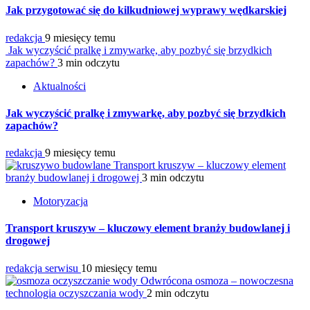
Jak przygotować się do kilkudniowej wyprawy wędkarskiej
redakcja
9 miesięcy temu
Jak wyczyścić pralkę i zmywarkę, aby pozbyć się brzydkich
zapachów?
3 min odczytu
Aktualności
Jak wyczyścić pralkę i zmywarkę, aby pozbyć się brzydkich
zapachów?
redakcja
9 miesięcy temu
Transport kruszyw – kluczowy element
branży budowlanej i drogowej
3 min odczytu
Motoryzacja
Transport kruszyw – kluczowy element branży budowlanej i
drogowej
redakcja serwisu
10 miesięcy temu
Odwrócona osmoza – nowoczesna
technologia oczyszczania wody
2 min odczytu