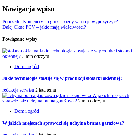
Nawigacja wpisu
Poprzedni
Kontenery na gruz – kiedy warto je wypożyczyć?
Dalej
Okna PCV – jakie mają właściwości?
Powiązane wpisy
Jakie technologie stosuje się w produkcji stolarki
okiennej?
3 min odczytu
Dom i ogród
Jakie technologie stosuje się w produkcji stolarki okiennej?
redakcja serwisu
2 lata temu
W jakich miejscach
sprawdzi się uchylna brama garażowa?
2 min odczytu
Dom i ogród
W jakich miejscach sprawdzi się uchylna brama garażowa?
redakcja serwisu
2 lata temu