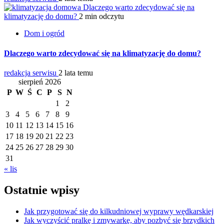
Dlaczego warto zdecydować się na
klimatyzację do domu?
2 min odczytu
Dom i ogród
Dlaczego warto zdecydować się na klimatyzację do domu?
redakcja serwisu
2 lata temu
sierpień 2026
P
W
Ś
C
P
S
N
1
2
3
4
5
6
7
8
9
10
11
12
13
14
15
16
17
18
19
20
21
22
23
24
25
26
27
28
29
30
31
« lis
Ostatnie wpisy
Jak przygotować się do kilkudniowej wyprawy wędkarskiej
Jak wyczyścić pralkę i zmywarkę, aby pozbyć się brzydkich