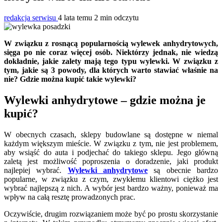
redakcja serwisu
4 lata temu
2 min odczytu
W związku z rosnącą popularnością wylewek anhydrytowych,
sięga po nie coraz więcej osób. Niektórzy jednak, nie wiedzą
dokładnie, jakie zalety mają tego typu wylewki. W związku z
tym, jakie są 3 powody, dla których warto stawiać właśnie na
nie? Gdzie można kupić takie wylewki?
Wylewki anhydrytowe – gdzie można je
kupić?
W obecnych czasach, sklepy budowlane są dostępne w niemal
każdym większym mieście. W związku z tym, nie jest problemem,
aby wsiąść do auta i podjechać do takiego sklepu. Jego główną
zaletą jest możliwość poproszenia o doradzenie, jaki produkt
najlepiej wybrać.
Wylewki anhydrytowe
są obecnie bardzo
popularne, w związku z czym, zwykłemu klientowi ciężko jest
wybrać najlepszą z nich. A wybór jest bardzo ważny, ponieważ ma
wpływ na całą resztę prowadzonych prac.
Oczywiście, drugim rozwiązaniem może być po prostu skorzystanie