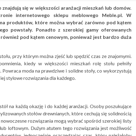
re znajdują się w większości aranżacji mieszkań lub domów.
ronie internetowego sklepu meblowego Meble.pl. W
gama produktów, które można wybrać zarówno pod kątem
órego powstały. Ponadto z szerokiej gamy oferowanych
 również pod kątem cenowym, ponieważ jest bardzo duża
tołu, przy którym można zjeść lub spędzić czas ze znajomymi.
omnienia, kiedy w większości mieszkań rolę stołu pełniły
j. Powraca moda na prawdziwe i solidne stoły, co wykorzystują
iej stylowe rozwiązania dla każdego.
tół na każdą okazję i do każdej aranżacji. Osoby poszukujące
lizowanych stołów drewnianych, które cechują się solidnością
ej nowoczesne rozwiązania mogą wybrać spośród szerokiej listy
lub loftowym. Dużym atutem tego rozwiązania jest możliwość
ucentów, jednocześnie oszczędzając czas, który należałoby