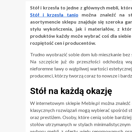
Stół i krzesła to jedne z głównych mebli, któ
Stół i krzesła tanio
można znaleźć na st
asortymencie sklepu znajduje się szeroka 
stylu wykończenia, jak i materiałów, z kt
produktów każdy może wybrać coś dla siebie
rozpiętość cen i producentów.
Trudno wyobrazić sobie dom lub mieszkanie bez s
Na szczęście już do przeszłości odchodzą wsp
nieforemne ławy o wątpliwej wartości estetyczne
producenci, którzy tworzą coraz to nowsze i bardz
Stół na każdą okazję
W internetowym sklepie Meble.pl można znaleźć s
klasycznych rozwiązań mogą wybierać spośród sty
oraz prestiżem. Osoby, które cenią sobie bardzi
stołów utrzymanych w stylach minimalistycznym 
wyboru mebli z oferty wielu renomowanych prod