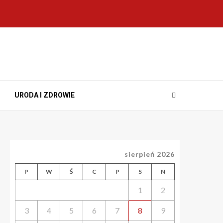
URODA I ZDROWIE
sierpień 2026
P
W
Ś
C
P
S
N
1
2
3
4
5
6
7
8
9