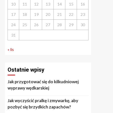
10
11
12
13
14
15
16
17
18
19
20
21
22
23
24
25
26
27
28
29
30
31
« lis
Ostatnie wpisy
Jak przygotować się do kilkudniowej
wyprawy wędkarskiej
Jak wyczyścić pralkę i zmywarkę, aby
pozbyć się brzydkich zapachów?