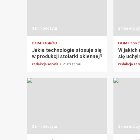
3 min odczytu
2 min odczy
DOM I OGRÓD
DOM I OGR
Jakie technologie stosuje się
W jakich
w produkcji stolarki okiennej?
się uchy
redakcja serwisu
2 lata temu
redakcja se
2 min odczytu
2 min odczy