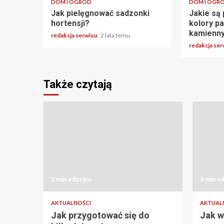
DOM I OGRÓD
DOM I OGR
Jak pielęgnować sadzonki
Jakie są 
hortensji?
kolory p
kamienn
redakcja serwisu
2 lata temu
redakcja se
Także czytają
2 min odczytu
3 min o
AKTUALNOŚCI
AKTUAL
Jak przygotować się do
Jak w