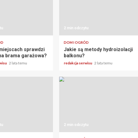
tu
2 min odczytu
ÓD
DOM I OGRÓD
 miejscach sprawdzi
Jakie są metody hydroizolacji
lna brama garażowa?
balkonu?
rwisu
2 lata temu
redakcja serwisu
2 lata temu
tu
2 min odczytu