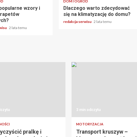
ÓD
DOM I OGRÓD
popularne wzory i
Dlaczego warto zdecydować
arapetów
się na klimatyzację do domu?
ych?
redakcja serwisu
2 lata temu
rwisu
2 lata temu
dczytu
3 min odczytu
NOŚCI
MOTORYZACJA
yczyścić pralkę i
Transport kruszyw –