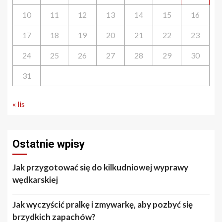
10
11
12
13
14
15
16
17
18
19
20
21
22
23
24
25
26
27
28
29
30
31
« lis
Ostatnie wpisy
Jak przygotować się do kilkudniowej wyprawy
wędkarskiej
Jak wyczyścić pralkę i zmywarkę, aby pozbyć się
brzydkich zapachów?