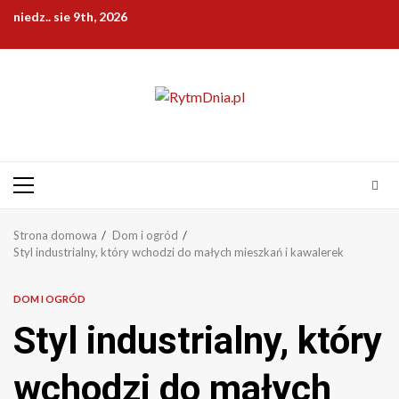
Przejdź
niedz.. sie 9th, 2026
do
treści
Menu
główne
Strona domowa
Dom i ogród
Styl industrialny, który wchodzi do małych mieszkań i kawalerek
DOM I OGRÓD
Styl industrialny, który
wchodzi do małych