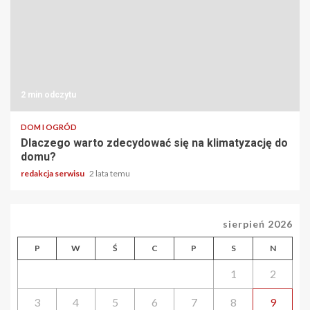
2 min odczytu
DOM I OGRÓD
Dlaczego warto zdecydować się na klimatyzację do
domu?
redakcja serwisu
2 lata temu
sierpień 2026
P
W
Ś
C
P
S
N
1
2
3
4
5
6
7
8
9