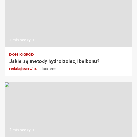
2 min odczytu
DOM I OGRÓD
Jakie są metody hydroizolacji balkonu?
redakcja serwisu
2 lata temu
2 min odczytu