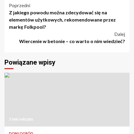
Nawigacja
Poprzedni
Z jakiego powodu można zdecydować się na
wpisu
elementów użytkowych, rekomendowane przez
markę Folkpool?
Dalej
Wiercenie w betonie – co warto o nim wiedzieć?
Powiązane wpisy
3 min odczytu
DOM I OGRÓD