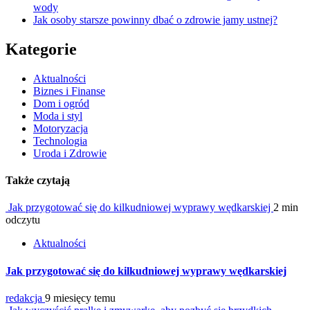
wody
Jak osoby starsze powinny dbać o zdrowie jamy ustnej?
Kategorie
Aktualności
Biznes i Finanse
Dom i ogród
Moda i styl
Motoryzacja
Technologia
Uroda i Zdrowie
Także czytają
Jak przygotować się do kilkudniowej wyprawy wędkarskiej
2 min
odczytu
Aktualności
Jak przygotować się do kilkudniowej wyprawy wędkarskiej
redakcja
9 miesięcy temu