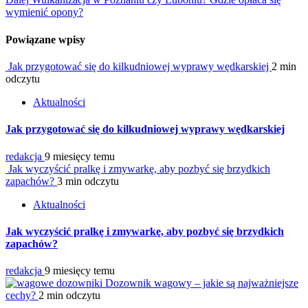
wymienić opony?
Powiązane wpisy
Jak przygotować się do kilkudniowej wyprawy wędkarskiej
2 min
odczytu
Aktualności
Jak przygotować się do kilkudniowej wyprawy wędkarskiej
redakcja
9 miesięcy temu
Jak wyczyścić pralkę i zmywarkę, aby pozbyć się brzydkich
zapachów?
3 min odczytu
Aktualności
Jak wyczyścić pralkę i zmywarkę, aby pozbyć się brzydkich
zapachów?
redakcja
9 miesięcy temu
Dozownik wagowy – jakie są najważniejsze
cechy?
2 min odczytu