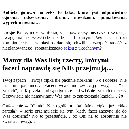
Kobieta gotowa na seks to taka, która jest odpowiednio
ogolona, odświeżona, ubrana, nawilżona, pomalowana,
wyperfumowana…
Drogie Panie, może warto się zastanowić czy mężczyźni zwracają
uwagę na te wszystkie detale, nad którymi Wy tak bardzo
kombinujecie – zamiast oddać się chwili i czerpać radość z
nieplanowanego, spontanicznego
seksu z ukochanym
?
Mamy dla Was listę rzeczy, którymi
faceci naprawdę się NIE przejmują…
Twój zapach – Twoja cipka nie pachnie fiołkami? No i dobrze. Nie
ma nimi pachnieć… Faceci wcale nie zwracają uwagi na “ten
zapach”, bądź przekonani są o tym, że taki właśnie zapach ma seks.
Oczywiście nie namawiamy Was tutaj to zaprzestania kąpieli… 😉
Owłosienie – “O nie! Nie ogoliłam nóg! Moja cipka już lekko
zarosła!” – serio przejmujecie się tym, kiedy facet zaczyna się do
Was dobierać? No to przestańcie… bo Oni na to absolutnie nie
zwracają uwagi…