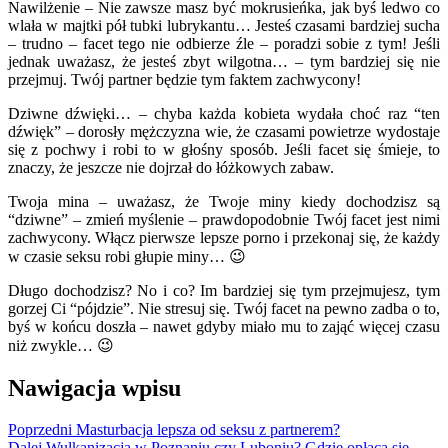
Nawilżenie – Nie zawsze masz być mokrusieńka, jak byś ledwo co
wlała w majtki pół tubki lubrykantu… Jesteś czasami bardziej sucha
– trudno – facet tego nie odbierze źle – poradzi sobie z tym! Jeśli
jednak uważasz, że jesteś zbyt wilgotna… – tym bardziej się nie
przejmuj. Twój partner będzie tym faktem zachwycony!
Dziwne dźwięki… – chyba każda kobieta wydała choć raz “ten
dźwięk” – dorosły mężczyzna wie, że czasami powietrze wydostaje
się z pochwy i robi to w głośny sposób. Jeśli facet się śmieje, to
znaczy, że jeszcze nie dojrzał do łóżkowych zabaw.
Twoja mina – uważasz, że Twoje miny kiedy dochodzisz są
“dziwne” – zmień myślenie – prawdopodobnie Twój facet jest nimi
zachwycony. Włącz pierwsze lepsze porno i przekonaj się, że każdy
w czasie seksu robi głupie miny… 😉
Długo dochodzisz? No i co? Im bardziej się tym przejmujesz, tym
gorzej Ci “pójdzie”. Nie stresuj się. Twój facet na pewno zadba o to,
byś w końcu doszła – nawet gdyby miało mu to zająć więcej czasu
niż zwykle… 😉
Nawigacja wpisu
Poprzedni
Masturbacja lepsza od seksu z partnerem?
Dalej
Wulkanizacja w Poznaniu czy Luboniu? Gdzie opłaca się