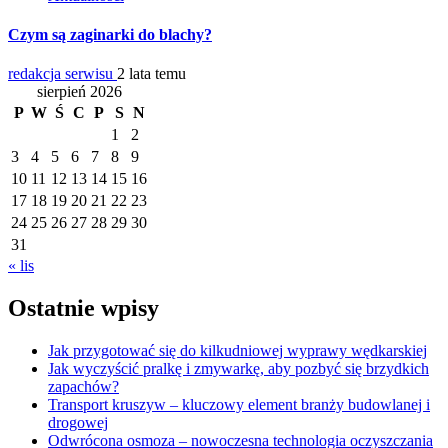
Czym są zaginarki do blachy?
redakcja serwisu
2 lata temu
sierpień 2026
P
W
Ś
C
P
S
N
1
2
3
4
5
6
7
8
9
10
11
12
13
14
15
16
17
18
19
20
21
22
23
24
25
26
27
28
29
30
31
« lis
Ostatnie wpisy
Jak przygotować się do kilkudniowej wyprawy wędkarskiej
Jak wyczyścić pralkę i zmywarkę, aby pozbyć się brzydkich
zapachów?
Transport kruszyw – kluczowy element branży budowlanej i
drogowej
Odwrócona osmoza – nowoczesna technologia oczyszczania