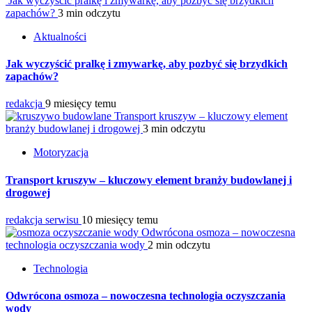
Jak wyczyścić pralkę i zmywarkę, aby pozbyć się brzydkich
zapachów?
3 min odczytu
Aktualności
Jak wyczyścić pralkę i zmywarkę, aby pozbyć się brzydkich
zapachów?
redakcja
9 miesięcy temu
Transport kruszyw – kluczowy element
branży budowlanej i drogowej
3 min odczytu
Motoryzacja
Transport kruszyw – kluczowy element branży budowlanej i
drogowej
redakcja serwisu
10 miesięcy temu
Odwrócona osmoza – nowoczesna
technologia oczyszczania wody
2 min odczytu
Technologia
Odwrócona osmoza – nowoczesna technologia oczyszczania
wody