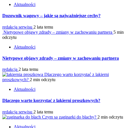
Aktualności
Dozownik wagowy – jakie są najważniejsze cechy?
redakcja serwisu
2 lata temu
Nietypowe objawy zdrady – zmiany w zachowaniu partnera
5 min
odczytu
Aktualności
Nietypowe objawy zdrady – zmiany w zachowaniu partnera
redakcja
2 lata temu
Dlaczego warto korzystać z lakierni
proszkowych?
2 min odczytu
Aktualności
Dlaczego warto korzystać z lakierni proszkowych?
redakcja serwisu
2 lata temu
Czym są zaginarki do blachy?
2 min odczytu
Aktualności