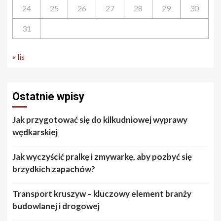
24
25
26
27
28
29
30
31
« lis
Ostatnie wpisy
Jak przygotować się do kilkudniowej wyprawy
wędkarskiej
Jak wyczyścić pralkę i zmywarkę, aby pozbyć się
brzydkich zapachów?
Transport kruszyw – kluczowy element branży
budowlanej i drogowej