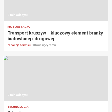
3 min odczytu
MOTORYZACJA
Transport kruszyw – kluczowy element branży
budowlanej i drogowej
redakcja serwisu
10 miesięcy temu
2 min odczytu
TECHNOLOGIA