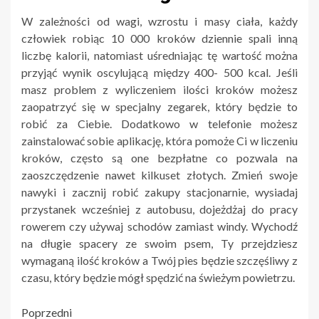
W zależności od wagi, wzrostu i masy ciała, każdy
człowiek robiąc 10 000 kroków dziennie spali inną
liczbę kalorii, natomiast uśredniając tę wartość można
przyjąć wynik oscylującą między 400- 500 kcal. Jeśli
masz problem z wyliczeniem ilości kroków możesz
zaopatrzyć się w specjalny zegarek, który będzie to
robić za Ciebie. Dodatkowo w telefonie możesz
zainstalować sobie aplikację, która pomoże Ci w liczeniu
kroków, często są one bezpłatne co pozwala na
zaoszczędzenie nawet kilkuset złotych. Zmień swoje
nawyki i zacznij robić zakupy stacjonarnie, wysiadaj
przystanek wcześniej z autobusu, dojeżdżaj do pracy
rowerem czy używaj schodów zamiast windy. Wychodź
na długie spacery ze swoim psem, Ty przejdziesz
wymaganą ilość kroków a Twój pies będzie szczęśliwy z
czasu, który będzie mógł spędzić na świeżym powietrzu.
Nawigacja
Poprzedni