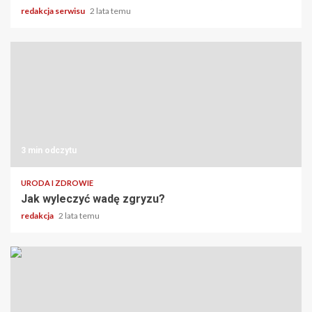
redakcja serwisu
2 lata temu
3 min odczytu
URODA I ZDROWIE
Jak wyleczyć wadę zgryzu?
redakcja
2 lata temu