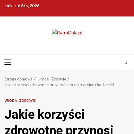
Przejdź
sob.. sie 8th, 2026
do
treści
Menu
główne
Strona domowa
Uroda i Zdrowie
Jakie korzyści zdrowotne przynosi nam rekreacyjne chodzenie?
URODA I ZDROWIE
Jakie korzyści
zdrowotne przynosi