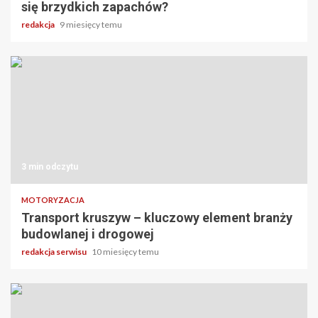
się brzydkich zapachów?
redakcja
9 miesięcy temu
3 min odczytu
MOTORYZACJA
Transport kruszyw – kluczowy element branży
budowlanej i drogowej
redakcja serwisu
10 miesięcy temu