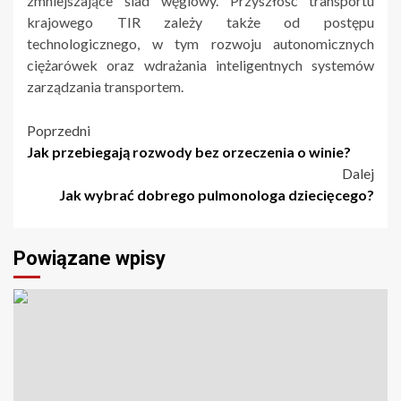
zmniejszające ślad węglowy. Przyszłość transportu
krajowego TIR zależy także od postępu
technologicznego, w tym rozwoju autonomicznych
ciężarówek oraz wdrażania inteligentnych systemów
zarządzania transportem.
Nawigacja
Poprzedni
Jak przebiegają rozwody bez orzeczenia o winie?
wpisu
Dalej
Jak wybrać dobrego pulmonologa dziecięcego?
Powiązane wpisy