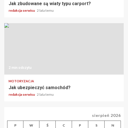
Jak zbudowane są wiaty typu carport?
redakcja serwisu
2 lata temu
2 min odczytu
MOTORYZACJA
Jak ubezpieczyć samochód?
redakcja serwisu
2 lata temu
sierpień 2026
P
W
Ś
C
P
S
N