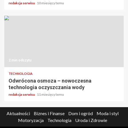
redakcja serwisu
10 miesięcy temu
2 min odczytu
TECHNOLOGIA
Odwrócona osmoza – nowoczesna
technologia oczyszczania wody
redakcja serwisu
11 miesięcy temu
Aktualności
Biznes i Finanse
Dom i ogród
Moda i styl
Motoryzacja
Technologia
Uroda i Zdrowie