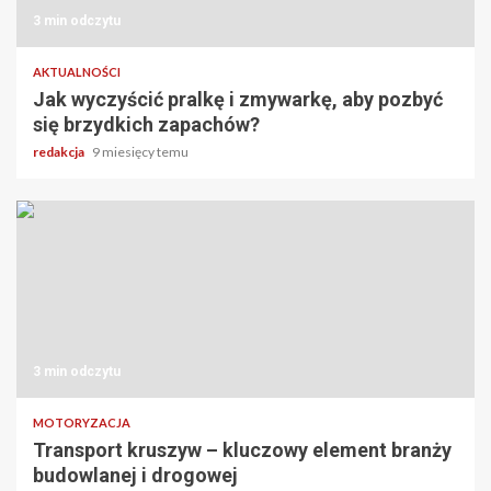
3 min odczytu
AKTUALNOŚCI
Jak wyczyścić pralkę i zmywarkę, aby pozbyć
się brzydkich zapachów?
redakcja
9 miesięcy temu
3 min odczytu
MOTORYZACJA
Transport kruszyw – kluczowy element branży
budowlanej i drogowej