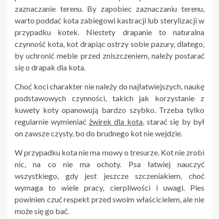
zaznaczanie terenu. By zapobiec zaznaczaniu terenu,
warto poddać kota zabiegowi kastracji lub sterylizacji w
przypadku kotek. Niestety drapanie to naturalna
czynność kota, kot drapiąc ostrzy sobie pazury, dlatego,
by uchronić meble przed zniszczeniem, należy postarać
się o drapak dla kota.
Choć koci charakter nie należy do najłatwiejszych, naukę
podstawowych czynności, takich jak korzystanie z
kuwety koty opanowują bardzo szybko. Trzeba tylko
regularnie wymieniać
żwirek dla kota
, starać się by był
on zawsze czysty, bo do brudnego kot nie wejdzie.
W przypadku kota nie ma mowy o tresurze. Kot nie zrobi
nic, na co nie ma ochoty. Psa łatwiej nauczyć
wszystkiego, gdy jest jeszcze szczeniakiem, choć
wymaga to wiele pracy, cierpliwości i uwagi. Pies
powinien czuć respekt przed swoim właścicielem, ale nie
może się go bać.