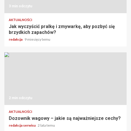
3 min odczytu
AKTUALNOŚCI
Jak wyczyścić pralkę i zmywarkę, aby pozbyć się
brzydkich zapachów?
redakcja
9 miesięcy temu
2 min odczytu
AKTUALNOŚCI
Dozownik wagowy – jakie są najważniejsze cechy?
redakcja serwisu
2 lata temu