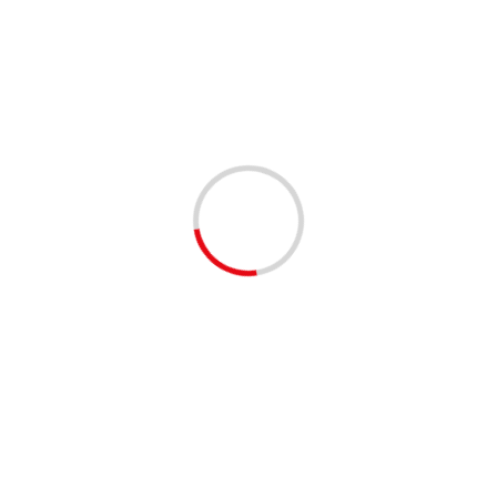
5 min odczytu
AKTUALNOŚCI
Nietypowe objawy zdrady – zmiany w zachowaniu
partnera
redakcja
2 lata temu
2 min odczytu
AKTUALNOŚCI