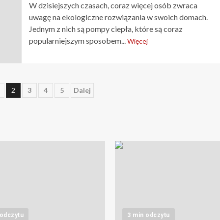
W dzisiejszych czasach, coraz więcej osób zwraca
uwagę na ekologiczne rozwiązania w swoich domach.
Jednym z nich są pompy ciepła, które są coraz
popularniejszym sposobem...
Więcej
cowanie
2
3
4
5
Dalej
 odczytu
3 min odczytu