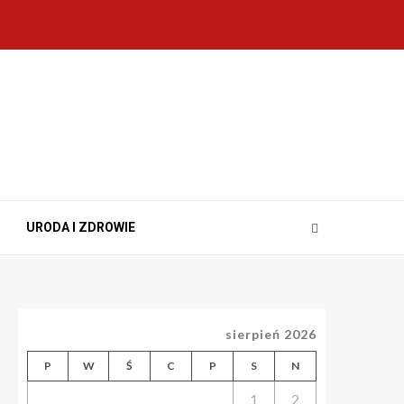
URODA I ZDROWIE
sierpień 2026
P
W
Ś
C
P
S
N
1
2