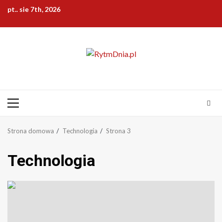
Przejdź
pt.. sie 7th, 2026
do
treści
Menu
główne
Strona domowa
Technologia
Strona 3
Technologia