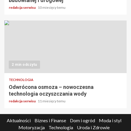
budowlanej i drogowej
redakcja serwisu
10 miesięcy temu
2 min odczytu
TECHNOLOGIA
Odwrócona osmoza – nowoczesna
technologia oczyszczania wody
redakcja serwisu
11 miesięcy temu
Aktualności
Biznes i Finanse
Dom i ogród
Moda i styl
Motoryzacja
Technologia
Uroda i Zdrowie