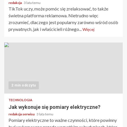
redakcja
3 lata temu
TikTok uczy, może pomóc się zrelaksować, to także
świetna platforma reklamowa. Nietrudno więc
zrozumieć, dlaczego jest popularny zarówno wśród osób
prywatnych, jak i właścicieli różnego...
Więcej
2 min odczytu
TECHNOLOGIA
Jak wykonuje się pomiary elektryczne?
redakcja serwisu
3 lata temu
Pomiary elektryczne to ważne czynności, które powinny
być wykonywane przede wszystkim w budynkach, które