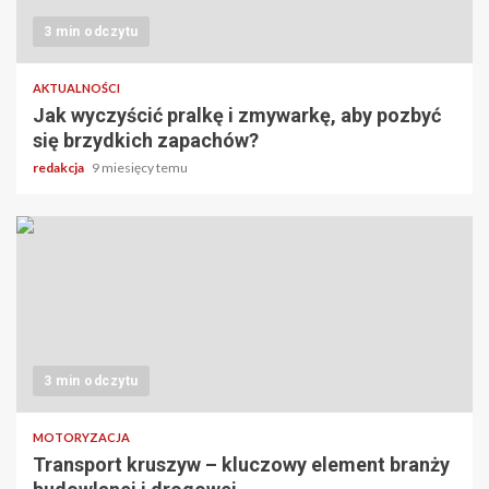
3 min odczytu
AKTUALNOŚCI
Jak wyczyścić pralkę i zmywarkę, aby pozbyć
się brzydkich zapachów?
redakcja
9 miesięcy temu
3 min odczytu
MOTORYZACJA
Transport kruszyw – kluczowy element branży