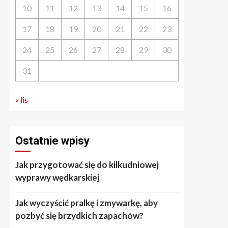
10
11
12
13
14
15
16
17
18
19
20
21
22
23
24
25
26
27
28
29
30
31
« lis
Ostatnie wpisy
Jak przygotować się do kilkudniowej
wyprawy wędkarskiej
Jak wyczyścić pralkę i zmywarkę, aby
pozbyć się brzydkich zapachów?