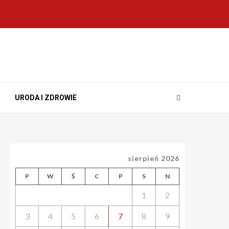
URODA I ZDROWIE
sierpień 2026
P
W
Ś
C
P
S
N
1
2
3
4
5
6
7
8
9