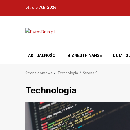
Przejdź
pt.. sie 7th, 2026
do
treści
AKTUALNOŚCI
BIZNES I FINANSE
DOM I O
Strona domowa
Technologia
Strona 5
Technologia