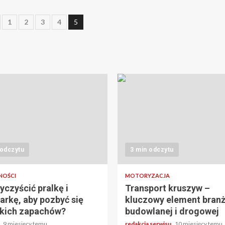
icowanie
1
2
3
4
5
ów
 odczytu
3 min odczytu
NOŚCI
MOTORYZACJA
yczyścić pralkę i
Transport kruszyw –
rkę, aby pozbyć się
kluczowy element bran
kich zapachów?
budowlanej i drogowej
a
9 miesięcy temu
redakcja serwisu
10 miesięcy temu