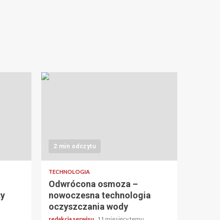
2 min odczytu
TECHNOLOGIA
Odwrócona osmoza –
ży
nowoczesna technologia
oczyszczania wody
redakcja serwisu
11 miesięcy temu