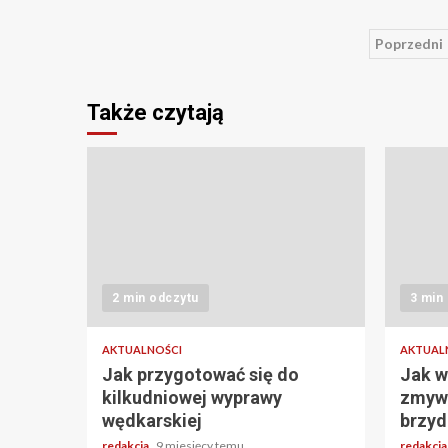
Stron
Poprzedni
wpis
Także czytają
2 min odczytu
3 min
AKTUALNOŚCI
AKTUAL
Jak przygotować się do
Jak w
kilkudniowej wyprawy
zmywa
wędkarskiej
brzyd
redakcja
9 miesięcy temu
redakcj