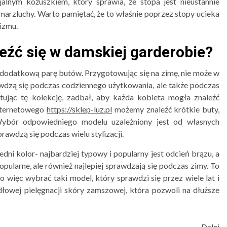
lnym kożuszkiem, który sprawia, że stopa jest nieustannie
arzluchy. Warto pamiętać, że to właśnie poprzez stopy ucieka
izmu.
eźć się w damskiej garderobie?
 dodatkową parę butów. Przygotowując się na zimę, nie może w
wdzą się podczas codziennego użytkowania, ale także podczas
ując tę kolekcję, zadbał, aby każda kobieta mogła znaleźć
internetowego
https://sklep-luz.pl
możemy znaleźć krótkie buty,
Wybór odpowiedniego modelu uzależniony jest od własnych
prawdzą się podczas wielu stylizacji.
ni kolor- najbardziej typowy i popularny jest odcień brązu, a
opularne, ale również najlepiej sprawdzają się podczas zimy. To
o więc wybrać taki model, który sprawdzi się przez wiele lat i
owej pielęgnacji skóry zamszowej, która pozwoli na dłuższe
Dalej