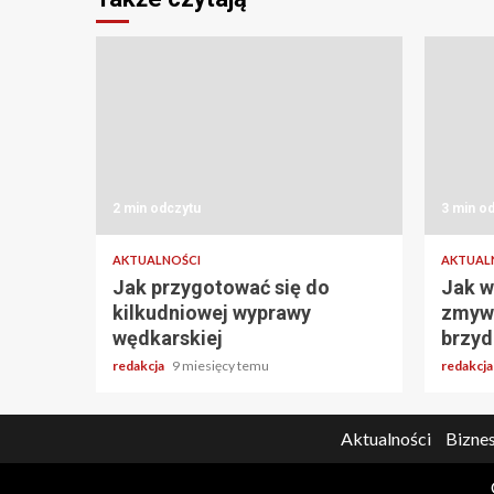
2 min odczytu
3 min o
AKTUALNOŚCI
AKTUAL
Jak przygotować się do
Jak w
kilkudniowej wyprawy
zmywa
wędkarskiej
brzyd
redakcja
9 miesięcy temu
redakcj
Aktualności
Biznes