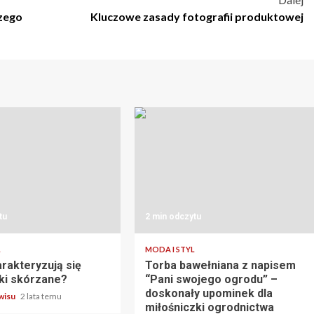
czego
Kluczowe zasady fotografii produktowej
tu
2 min odczytu
L
MODA I STYL
rakteryzują się
Torba bawełniana z napisem
ki skórzane?
“Pani swojego ogrodu” –
doskonały upominek dla
rwisu
2 lata temu
miłośniczki ogrodnictwa