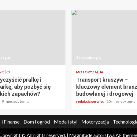
dczytu
3 min odczytu
NOŚCI
MOTORYZACJA
yczyścić pralkę i
Transport kruszyw –
rkę, aby pozbyć się
kluczowy element bran
kich zapachów?
budowlanej i drogowej
a
9 miesięcy temu
redakcja serwisu
10 miesięcy temu
 i Finanse
Dom i ogród
Moda i styl
Motoryzacja
Technologi
Copyright © All rights reserved.
|
Magnitude
autorstwa AF theme