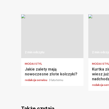
2 min odczytu
2 min odczy
MODA I STYL
MODA I STY
Jakie zalety mają
Kurtka z
nowoczesne złote kolczyki?
wiesz ju
nadchod
redakcja serwisu
3 lata temu
redakcja se
Także czytają