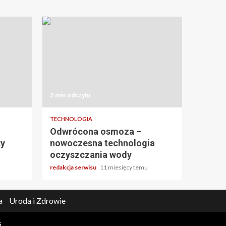
2 min odczytu
TECHNOLOGIA
Odwrócona osmoza –
ży
nowoczesna technologia
oczyszczania wody
redakcja serwisu
11 miesięcy temu
a
Uroda i Zdrowie
s