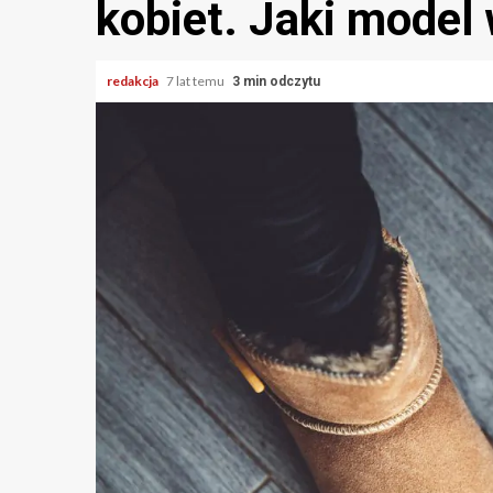
kobiet. Jaki model
redakcja
7 lat temu
3 min odczytu