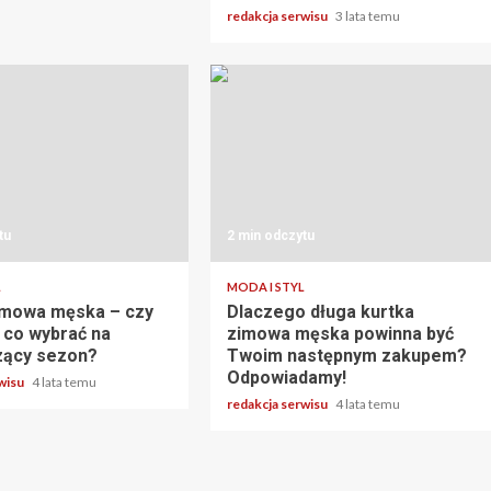
redakcja serwisu
3 lata temu
tu
2 min odczytu
L
MODA I STYL
imowa męska – czy
Dlaczego długa kurtka
ż co wybrać na
zimowa męska powinna być
zący sezon?
Twoim następnym zakupem?
Odpowiadamy!
rwisu
4 lata temu
redakcja serwisu
4 lata temu