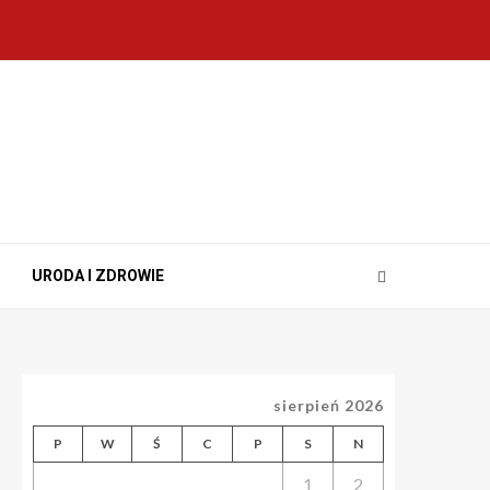
URODA I ZDROWIE
sierpień 2026
P
W
Ś
C
P
S
N
1
2