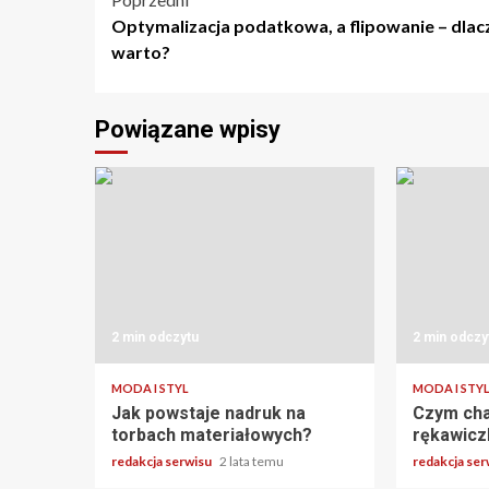
Nawigacja
Optymalizacja podatkowa, a flipowanie – dla
wpisu
warto?
Powiązane wpisy
2 min odczytu
2 min odczy
MODA I STYL
MODA I STY
Jak powstaje nadruk na
Czym cha
torbach materiałowych?
rękawicz
redakcja serwisu
2 lata temu
redakcja se