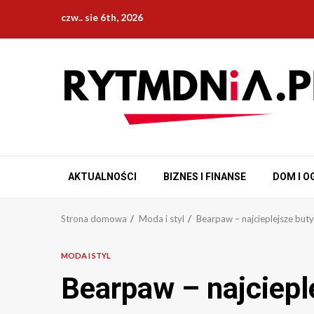
Przejdź
czw.. sie 6th, 2026
do
treści
AKTUALNOŚCI
BIZNES I FINANSE
DOM I O
Strona domowa
Moda i styl
Bearpaw – najcieplejsze buty
MODA I STYL
Bearpaw – najciepl