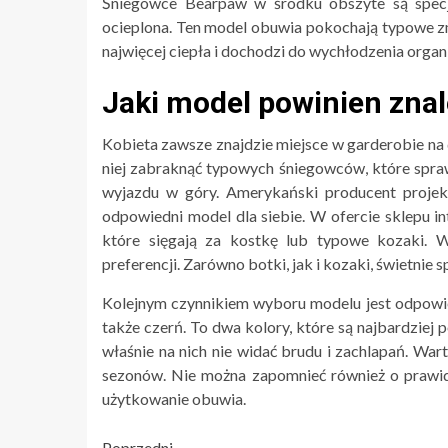
Śniegowce Bearpaw w środku obszyte są specja
ocieplona. Ten model obuwia pokochają typowe zm
najwięcej ciepła i dochodzi do wychłodzenia organ
Jaki model powinien znal
Kobieta zawsze znajdzie miejsce w garderobie na
niej zabraknąć typowych śniegowców, które spra
wyjazdu w góry. Amerykański producent projekt
odpowiedni model dla siebie. W ofercie sklepu 
które sięgają za kostkę lub typowe kozaki. 
preferencji. Zarówno botki, jak i kozaki, świetnie s
Kolejnym czynnikiem wyboru modelu jest odpowied
także czerń. To dwa kolory, które są najbardziej p
właśnie na nich nie widać brudu i zachlapań. Wart
sezonów. Nie można zapomnieć również o prawidł
użytkowanie obuwia.
Poprzedni