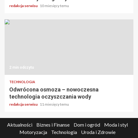
redakcja serwisu
10 miesięcy temu
2 min odczytu
TECHNOLOGIA
Odwrócona osmoza – nowoczesna
technologia oczyszczania wody
redakcja serwisu
11 miesięcy temu
Aktualności
Biznes i Finanse
Dom i ogród
Moda i styl
Motoryzacja
Technologia
Uroda i Zdrowie