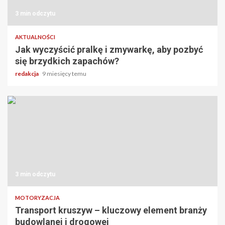
3 min odczytu
AKTUALNOŚCI
Jak wyczyścić pralkę i zmywarkę, aby pozbyć
się brzydkich zapachów?
redakcja
9 miesięcy temu
3 min odczytu
MOTORYZACJA
Transport kruszyw – kluczowy element branży
budowlanej i drogowej