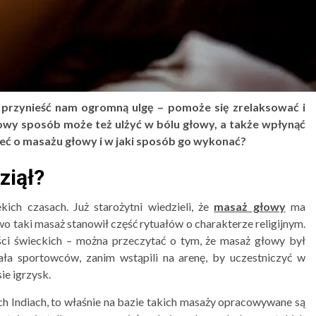
rzynieść nam ogromną ulgę – pomoże się zrelaksować i
wy sposób może też ulżyć w bólu głowy, a także wpłynąć
eć o masażu głowy i w jaki sposób go wykonać?
ziął?
ch czasach. Już starożytni wiedzieli, że
masaż głowy
ma
o taki masaż stanowił część rytuałów o charakterze religijnym.
ci świeckich – można przeczytać o tym, że masaż głowy był
ała sportowców, zanim wstąpili na arenę, by uczestniczyć w
e igrzysk.
ch Indiach, to właśnie na bazie takich masaży opracowywane są