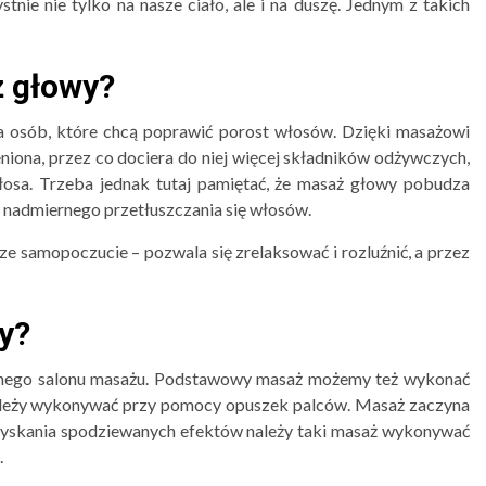
tnie nie tylko na nasze ciało, ale i na duszę. Jednym z takich
ż głowy?
a osób, które chcą poprawić porost włosów. Dzięki masażowi
leniona, przez co dociera do niej więcej składników odżywczych,
osa. Trzeba jednak tutaj pamiętać, że masaż głowy pobudza
 nadmiernego przetłuszczania się włosów.
 samopoczucie – pozwala się zrelaksować i rozluźnić, a przez
y?
cznego salonu masażu. Podstawowy masaż możemy też wykonać
należy wykonywać przy pomocy opuszek palców. Masaż zaczyna
 uzyskania spodziewanych efektów należy taki masaż wykonywać
.