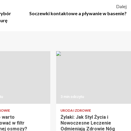
Dalej
 wybór
Soczewki kontaktowe a pływanie w basenie?
turę
tu
3 min odczytu
ROWIE
URODA I ZDROWIE
 warto
Żylaki: Jak Styl Życia i
wać w filtr
Nowoczesne Leczenie
nej osmozy?
Odmieniają Zdrowie Nóg