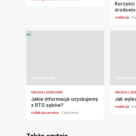
Korzyści 
środowis
redakcja
2 
2 min odczytu
3 min odczy
URODA I ZDROWIE
URODA I ZD
Jakie informacje uzyskujemy
Jak wyle
z RTG zębów?
redakcja
2 
redakcja serwisu
2 lata temu