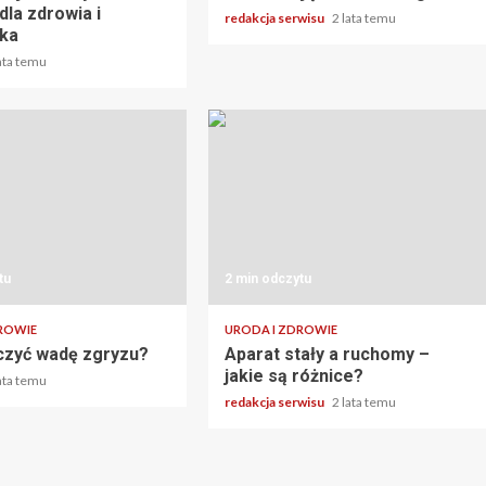
dla zdrowia i
redakcja serwisu
2 lata temu
ka
lata temu
tu
2 min odczytu
ROWIE
URODA I ZDROWIE
czyć wadę zgryzu?
Aparat stały a ruchomy –
jakie są różnice?
lata temu
redakcja serwisu
2 lata temu