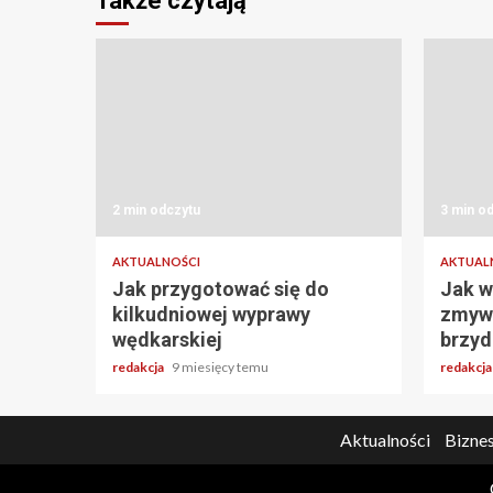
Także czytają
2 min odczytu
3 min o
AKTUALNOŚCI
AKTUAL
Jak przygotować się do
Jak w
kilkudniowej wyprawy
zmywa
wędkarskiej
brzyd
redakcja
9 miesięcy temu
redakcj
Aktualności
Biznes