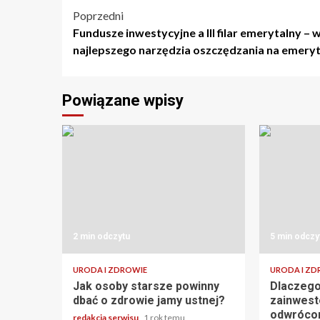
Nawigacja
Poprzedni
Fundusze inwestycyjne a III filar emerytalny –
wpisu
najlepszego narzędzia oszczędzania na emery
Powiązane wpisy
2 min odczytu
5 min odczy
URODA I ZDROWIE
URODA I ZD
Jak osoby starsze powinny
Dlaczego
dbać o zdrowie jamy ustnej?
zainwesto
odwróco
redakcja serwisu
1 rok temu