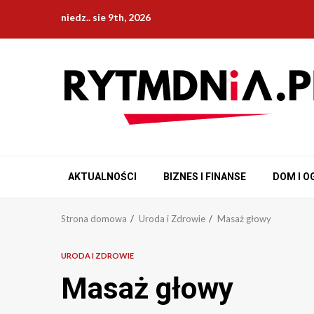
Przejdź
niedz.. sie 9th, 2026
do
treści
AKTUALNOŚCI
BIZNES I FINANSE
DOM I O
Strona domowa
Uroda i Zdrowie
Masaż głowy
URODA I ZDROWIE
Masaż głowy