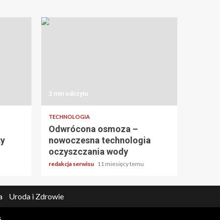
2 min odczytu
TECHNOLOGIA
Odwrócona osmoza –
ży
nowoczesna technologia
oczyszczania wody
redakcja serwisu
11 miesięcy temu
a
Uroda i Zdrowie
s