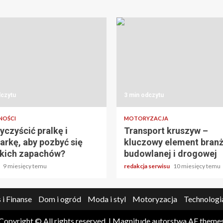
dczytu
3 min odczytu
NOŚCI
MOTORYZACJA
yczyścić pralkę i
Transport kruszyw –
rkę, aby pozbyć się
kluczowy element bran
kich zapachów?
budowlanej i drogowej
a
9 miesięcy temu
redakcja serwisu
10 miesięcy temu
 i Finanse
Dom i ogród
Moda i styl
Motoryzacja
Technologi
Copyright © All rights reserved.
|
Magnitude
autorstwa AF theme