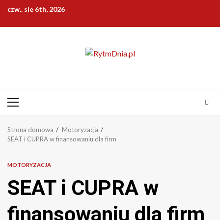
Przejdź
czw.. sie 6th, 2026
do
treści
Menu
główne
Strona domowa
Motoryzacja
SEAT i CUPRA w finansowaniu dla firm
MOTORYZACJA
SEAT i CUPRA w
finansowaniu dla firm