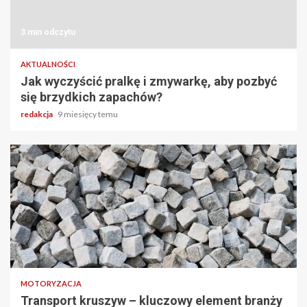
3 min odczytu
AKTUALNOŚCI
Jak wyczyścić pralkę i zmywarkę, aby pozbyć
się brzydkich zapachów?
redakcja
9 miesięcy temu
3 min odczytu
MOTORYZACJA
Transport kruszyw – kluczowy element branży