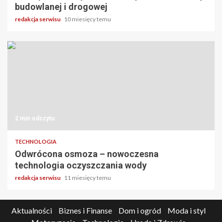
budowlanej i drogowej
redakcja serwisu
10 miesięcy temu
2 min odczytu
TECHNOLOGIA
Odwrócona osmoza – nowoczesna
technologia oczyszczania wody
redakcja serwisu
11 miesięcy temu
Aktualności
Biznes i Finanse
Dom i ogród
Moda i styl