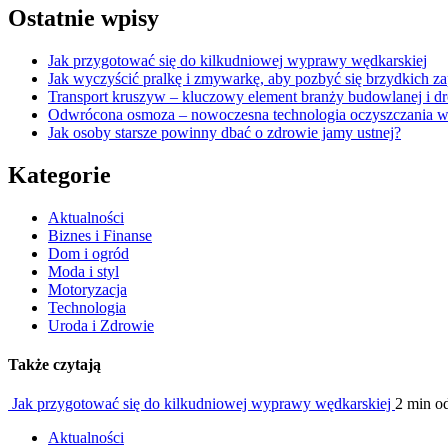
Ostatnie wpisy
Jak przygotować się do kilkudniowej wyprawy wędkarskiej
Jak wyczyścić pralkę i zmywarkę, aby pozbyć się brzydkich 
Transport kruszyw – kluczowy element branży budowlanej i d
Odwrócona osmoza – nowoczesna technologia oczyszczania 
Jak osoby starsze powinny dbać o zdrowie jamy ustnej?
Kategorie
Aktualności
Biznes i Finanse
Dom i ogród
Moda i styl
Motoryzacja
Technologia
Uroda i Zdrowie
Także czytają
Jak przygotować się do kilkudniowej wyprawy wędkarskiej
2 min o
Aktualności