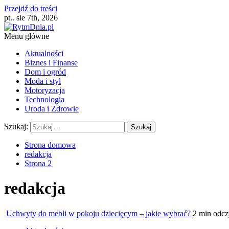
Przejdź do treści
pt.. sie 7th, 2026
Menu główne
Aktualności
Biznes i Finanse
Dom i ogród
Moda i styl
Motoryzacja
Technologia
Uroda i Zdrowie
Szukaj:
Strona domowa
redakcja
Strona 2
redakcja
Uchwyty do mebli w pokoju dziecięcym – jakie wybrać?
2 min odcz