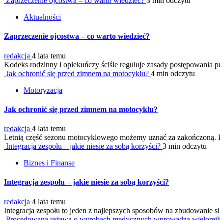
Zaprzeczenie ojcostwa – co warto wiedzieć?
3 min odczytu
Aktualności
Zaprzeczenie ojcostwa – co warto wiedzieć?
redakcja
4 lata temu
Kodeks rodzinny i opiekuńczy ściśle reguluje zasady postępowania pr
Jak ochronić się przed zimnem na motocyklu?
4 min odczytu
Motoryzacja
Jak ochronić się przed zimnem na motocyklu?
redakcja
4 lata temu
Letnią część sezonu motocyklowego możemy uznać za zakończoną. F
Integracja zespołu – jakie niesie za sobą korzyści?
3 min odczytu
Biznes i Finanse
Integracja zespołu – jakie niesie za sobą korzyści?
redakcja
4 lata temu
Integracja zespołu to jeden z najlepszych sposobów na zbudowanie s
Procedowana ustawa o wyrobach medycznych wprowadza wielomilion