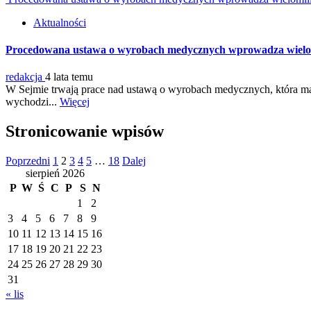
Aktualności
Procedowana ustawa o wyrobach medycznych wprowadza wielomil
redakcja
4 lata temu
W Sejmie trwają prace nad ustawą o wyrobach medycznych, która ma 
wychodzi...
Więcej
Stronicowanie wpisów
Poprzedni
1
2
3
4
5
…
18
Dalej
sierpień 2026
P
W
Ś
C
P
S
N
1
2
3
4
5
6
7
8
9
10
11
12
13
14
15
16
17
18
19
20
21
22
23
24
25
26
27
28
29
30
31
« lis