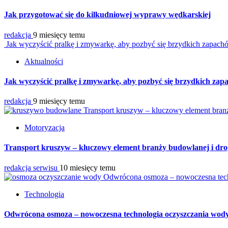
Jak przygotować się do kilkudniowej wyprawy wędkarskiej
redakcja
9 miesięcy temu
Jak wyczyścić pralkę i zmywarkę, aby pozbyć się brzydkich zapac
Aktualności
Jak wyczyścić pralkę i zmywarkę, aby pozbyć się brzydkich za
redakcja
9 miesięcy temu
Transport kruszyw – kluczowy element bran
Motoryzacja
Transport kruszyw – kluczowy element branży budowlanej i dr
redakcja serwisu
10 miesięcy temu
Odwrócona osmoza – nowoczesna tec
Technologia
Odwrócona osmoza – nowoczesna technologia oczyszczania wod