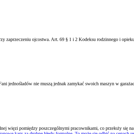
zy zaprzeczeniu ojcostwa. Art. 69 § 1 i 2 Kodeksu rodzinnego i opiek
ani jednośladów nie muszą jednak zamykać swoich maszyn w garażach
ilnej więzi pomiędzy poszczególnymi pracownikami, co przełoży się na
owe kary za drobne błędy formalne. To może się odbić na cenach us