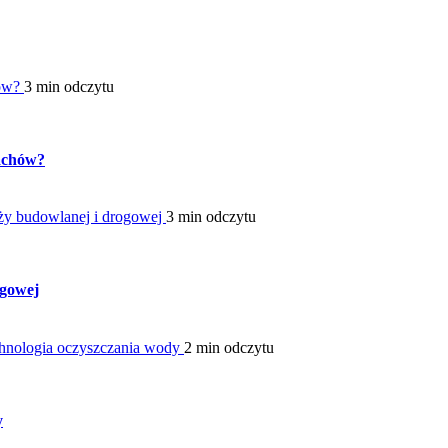
hów?
3 min odczytu
pachów?
ży budowlanej i drogowej
3 min odczytu
ogowej
hnologia oczyszczania wody
2 min odczytu
y