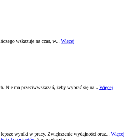
uńczego wskazuje na czas, w...
Więcej
. Nie ma przeciwwskazań, żeby wybrać się na...
Więcej
 lepsze wyniki w pracy. Zwiększenie wydajności oraz...
Więcej
ług dla pacjentów
5 min odczytu