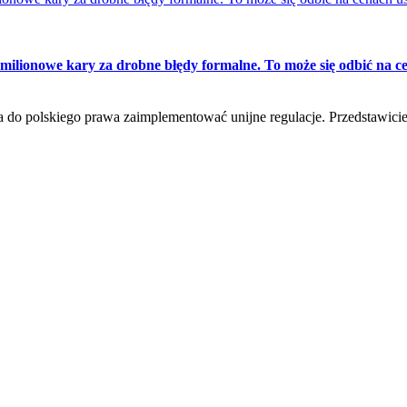
ionowe kary za drobne błędy formalne. To może się odbić na ce
do polskiego prawa zaimplementować unijne regulacje. Przedstawiciel