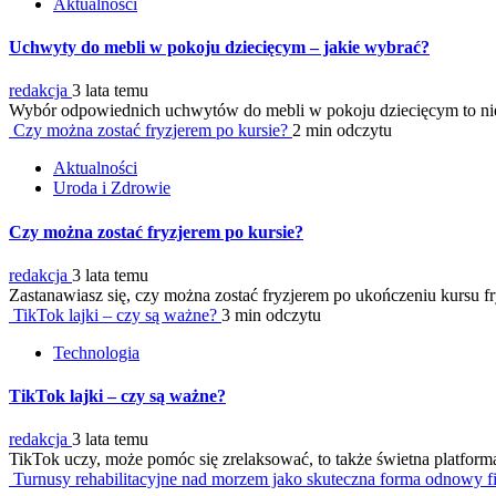
Aktualności
Uchwyty do mebli w pokoju dziecięcym – jakie wybrać?
redakcja
3 lata temu
Wybór odpowiednich uchwytów do mebli w pokoju dziecięcym to nie la
Czy można zostać fryzjerem po kursie?
2 min odczytu
Aktualności
Uroda i Zdrowie
Czy można zostać fryzjerem po kursie?
redakcja
3 lata temu
Zastanawiasz się, czy można zostać fryzjerem po ukończeniu kursu fr
TikTok lajki – czy są ważne?
3 min odczytu
Technologia
TikTok lajki – czy są ważne?
redakcja
3 lata temu
TikTok uczy, może pomóc się zrelaksować, to także świetna platform
Turnusy rehabilitacyjne nad morzem jako skuteczna forma odnowy fi