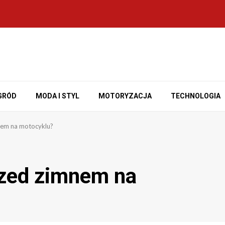
GRÓD
MODA I STYL
MOTORYZACJA
TECHNOLOGIA
mnem na motocyklu?
rzed zimnem na