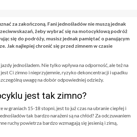
nać za zakończoną. Fani jednośladów nie muszą jednak
rzeciwwskazań, żeby wybrać się na motocyklową podróż
owując się do podróży, musisz jednak pamiętać o panującym
e. Jak najlepiej chronić się przed zimnem w czasie
jazdy jednośladem. Nie tylko wpływa na odporność, ale też na
jest Ci zimno i nieprzyjemnie, ryzyko dekoncentracji i upadku
 szczególną uwagę na dobór odpowiedniej odzieży.
cyklu jest tak zimno?
w graniach 15-18 stopni, jest to już czas na ubranie ciepłej i
 jednośladów tak bardzo narażeni są na chłód? Za odczuwaniem
mne ruchy powietrza bardzo wzmagają się jesienią i zimą,