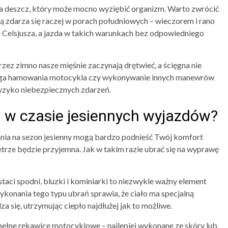
ada deszcz, który może mocno wyziębić organizm. Warto zwrócić
ią zdarza się raczej w porach południowych – wieczorem i rano
i Celsjusza, a jazda w takich warunkach bez odpowiedniego
Przez zimno nasze mięśnie zaczynają drętwieć, a ścięgna nie
 droga hamowania motocykla czy wykonywanie innych manewrów
ryzyko niebezpiecznych zdarzeń.
l w czasie jesiennych wyjazdów?
nia na sezon jesienny mogą bardzo podnieść Twój komfort
ietrze będzie przyjemna. Jak w takim razie ubrać się na wyprawę
aci spodni, bluzki i kominiarki to niezwykle ważny element
onania tego typu ubrań sprawia, że ciało ma specjalną
a się, utrzymując ciepło najdłużej jak to możliwe.
ełne rękawice motocyklowe – najlepiej wykonane ze skóry lub