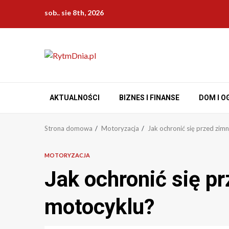
Przejdź
sob.. sie 8th, 2026
do
treści
AKTUALNOŚCI
BIZNES I FINANSE
DOM I O
Strona domowa
Motoryzacja
Jak ochronić się przed zi
MOTORYZACJA
Jak ochronić się p
motocyklu?