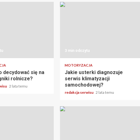
tu
3 min odczytu
CJA
MOTORYZACJA
o decydować się na
Jakie usterki diagnozuje
gniki rolnicze?
serwis klimatyzacji
samochodowej?
rwisu
2 lata temu
redakcja serwisu
2 lata temu