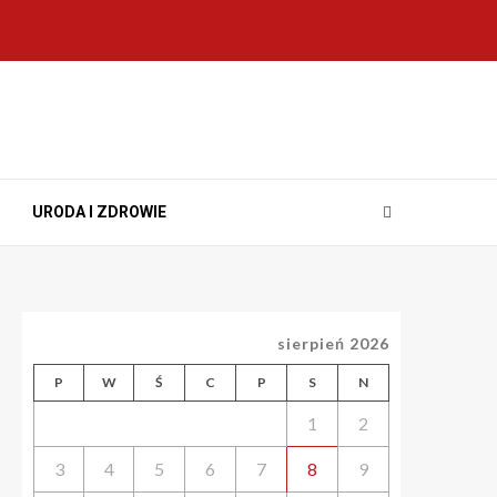
URODA I ZDROWIE
sierpień 2026
P
W
Ś
C
P
S
N
1
2
3
4
5
6
7
8
9