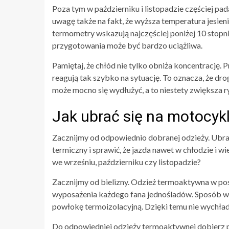
Poza tym w październiku i listopadzie częściej p
uwagę także na fakt, że wyższa temperatura jesien
termometry wskazują najczęściej poniżej 10 stopn
przygotowania może być bardzo uciążliwa.
Pamiętaj, że chłód nie tylko obniża koncentrację. 
reagują tak szybko na sytuację. To oznacza, że
może mocno się wydłużyć, a to niestety zwiększa 
Jak ubrać się na motocyk
Zacznijmy od odpowiednio dobranej odzieży. Ubra
termiczny i sprawić, że jazda nawet w chłodzie i w
we wrześniu, październiku czy listopadzie?
Zacznijmy od bielizny. Odzież termoaktywna w post
wyposażenia każdego fana jednośladów. Sposób wyk
powłokę termoizolacyjną. Dzięki temu nie wychładz
Do odpowiedniej odzieży termoaktywnej dobierz p