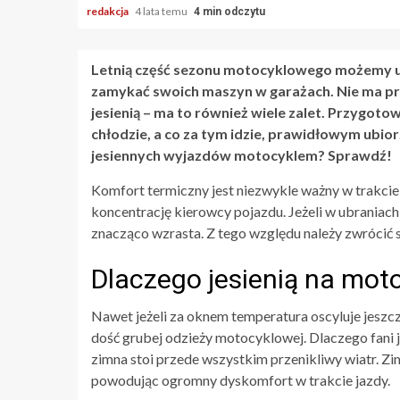
redakcja
4 lata temu
4 min odczytu
Letnią część sezonu motocyklowego możemy uz
zamykać swoich maszyn w garażach. Nie ma p
jesienią – ma to również wiele zalet. Przygot
chłodzie, a co za tym idzie, prawidłowym ubiorz
jesiennych wyjazdów motocyklem? Sprawdź!
Komfort termiczny jest niezwykle ważny w trakcie 
koncentrację kierowcy pojazdu. Jeżeli w ubraniach 
znacząco wzrasta. Z tego względu należy zwrócić
Dlaczego jesienią na moto
Nawet jeżeli za oknem temperatura oscyluje jeszcze 
dość grubej odzieży motocyklowej. Dlaczego fani
zimna stoi przede wszystkim przenikliwy wiatr. Zi
powodując ogromny dyskomfort w trakcie jazdy.