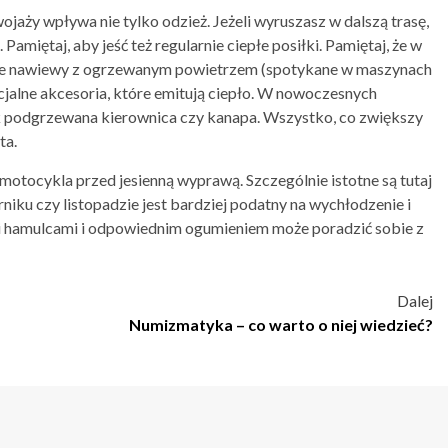
aży wpływa nie tylko odzież. Jeżeli wyruszasz w dalszą trasę,
amiętaj, aby jeść też regularnie ciepłe posiłki. Pamiętaj, że w
ne nawiewy z ogrzewanym powietrzem (spotykane w maszynach
ecjalne akcesoria, które emitują ciepło. W nowoczesnych
ak podgrzewana kierownica czy kanapa. Wszystko, co zwiększy
ta.
motocykla przed jesienną wyprawą. Szczególnie istotne są tutaj
erniku czy listopadzie jest bardziej podatny na wychłodzenie i
ymi hamulcami i odpowiednim ogumieniem może poradzić sobie z
Dalej
Numizmatyka – co warto o niej wiedzieć?