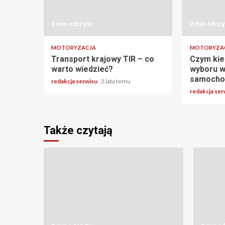
2 min odczytu
2 min odczy
MOTORYZACJA
MOTORYZA
Transport krajowy TIR – co
Czym kie
warto wiedzieć?
wyboru w
samoch
redakcja serwisu
2 lata temu
redakcja se
Także czytają