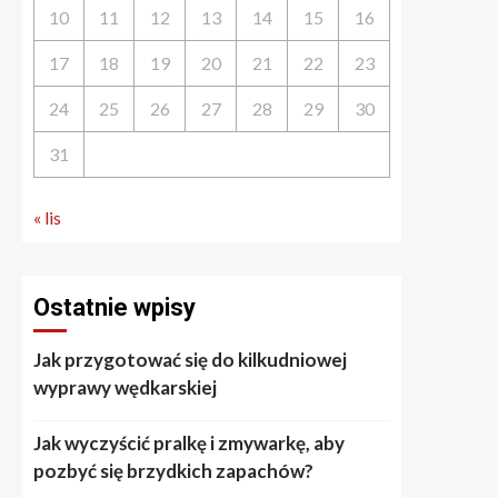
10
11
12
13
14
15
16
17
18
19
20
21
22
23
24
25
26
27
28
29
30
31
« lis
Ostatnie wpisy
Jak przygotować się do kilkudniowej
wyprawy wędkarskiej
Jak wyczyścić pralkę i zmywarkę, aby
pozbyć się brzydkich zapachów?