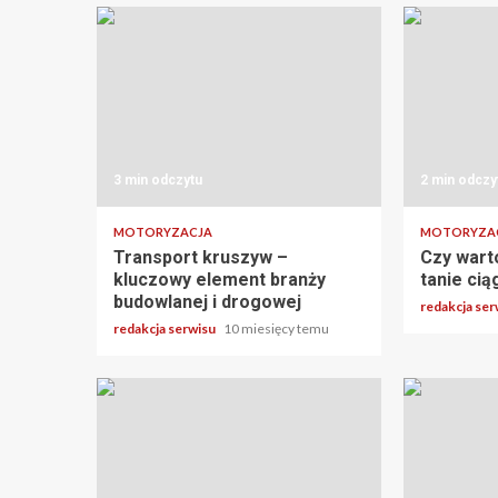
3 min odczytu
2 min odczy
MOTORYZACJA
MOTORYZA
Transport kruszyw –
Czy wart
kluczowy element branży
tanie cią
budowlanej i drogowej
redakcja se
redakcja serwisu
10 miesięcy temu