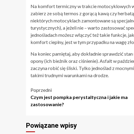
Na komfort termiczny w trakcie motocyklowych woj
zabierz ze sobą termos z gorącą kawą czy herbatą. P
niektórych motocyklach zamontowane są specjal
turystycznych), a jeżeli nie – warto zastosować sp
jednośladach możesz włączyć też takie funkcje, j
komfort cieplny, jest w tym przypadku na wagę zło
Na koniec pamiętaj, aby dokładnie sprawdzić stan 
opony (ich bieżnik oraz ciśnienie). Asfalt w paździ
zaczyna robić się śliski. Tylko jednoślad z mocn
takimi trudnymi warunkami na drodze.
Nawigacja
Poprzedni
Czym jest pompka perystaltyczna i jakie ma
wpisu
zastosowanie?
Powiązane wpisy