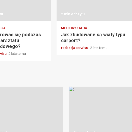
tu
2 min odczytu
CJA
MOTORYZACJA
rować się podczas
Jak zbudowane są wiaty typu
arsztatu
carport?
odowego?
redakcja serwisu
2 lata temu
rwisu
2 lata temu