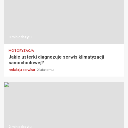
3 min odczytu
MOTORYZACJA
Jakie usterki diagnozuje serwis klimatyzacji
samochodowej?
redakcja serwisu
2 lata temu
2 min odczytu