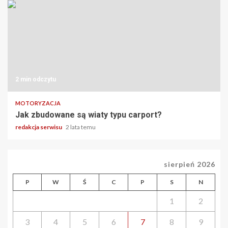
2 min odczytu
MOTORYZACJA
Jak zbudowane są wiaty typu carport?
redakcja serwisu
2 lata temu
sierpień 2026
P
W
Ś
C
P
S
N
1
2
3
4
5
6
7
8
9