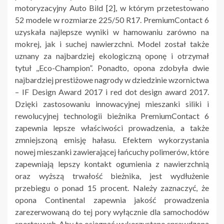
motoryzacyjny Auto Bild [2], w którym przetestowano
52 modele w rozmiarze 225/50 R17. PremiumContact 6
uzyskała najlepsze wyniki w hamowaniu zarówno na
mokrej, jak i suchej nawierzchni. Model został także
uznany za najbardziej ekologiczną oponę i otrzymał
tytuł ,,Eco-Champion”. Ponadto, opona zdobyła dwie
najbardziej prestiżowe nagrody w dziedzinie wzornictwa
– IF Design Award 2017 i red dot design award 2017.
Dzięki zastosowaniu innowacyjnej mieszanki siliki i
rewolucyjnej technologii bieżnika PremiumContact 6
zapewnia lepsze właściwości prowadzenia, a także
zmniejszoną emisję hałasu. Efektem wykorzystania
nowej mieszanki zawierającej łańcuchy polimerów, które
zapewniają lepszy kontakt ogumienia z nawierzchnią
oraz wyższą trwałość bieżnika, jest wydłużenie
przebiegu o ponad 15 procent. Należy zaznaczyć, że
opona Continental zapewnia jakość prowadzenia
zarezerwowaną do tej pory wyłącznie dla samochodów
sportowych. Aby to osiągnąć wykorzystano sprawdzoną