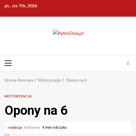
Przejdź
pt.. sie 7th, 2026
do
treści
Menu
główne
Strona domowa
Motoryzacja
Opony na 6
MOTORYZACJA
Opony na 6
redakcja
8 lat temu
4 min odczytu