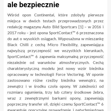
ale bezpiecznie
Wśród opon Continental, które zdobyły pierwsze
miejsca w dwóch testach przeprowadzonych przez
redakcję magazynu Auto Bild Sportcars [1] – w 2016 i
2017 roku – jest opona SportContact™ 6 przeznaczona
do aut o wysokich osiągach. Wyposażona w mieszankę
Black Chilli z cechą Micro Flexibility, zapewniająca
najwyższą przyczepność we wszystkich kierunkach,
SportContact™ 6 zapewnia maksymalną przyczepność
niezależnie od warunków atmosferycznych. Cechą
charakterystyczną modelu jest nowy wzór bieżnika
opracowany w technologii Force Vectoring. W oponie
zastosowano różne rzeźby bieżnika wewnątrz, na
zewnątrz i w środku czoła opony. W zależności od
rozmiaru ogumienia, trzy lub cztery środkowe żebra,
wraz z zewnętrznymi barkami opony, zapewniają
poprzeczny transfer sił, dzięki czemu SportContact™ 6
gwarantuje precyzyjne prowadzenie i natychmiastową