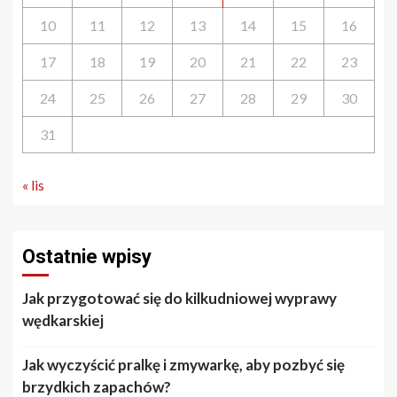
10
11
12
13
14
15
16
17
18
19
20
21
22
23
24
25
26
27
28
29
30
31
« lis
Ostatnie wpisy
Jak przygotować się do kilkudniowej wyprawy
wędkarskiej
Jak wyczyścić pralkę i zmywarkę, aby pozbyć się
brzydkich zapachów?