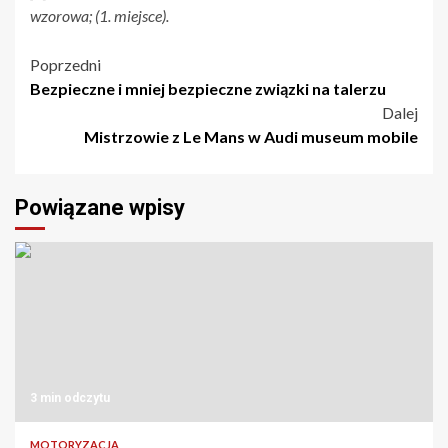
wzorowa; (1. miejsce).
Nawigacja
Poprzedni
Bezpieczne i mniej bezpieczne związki na talerzu
wpisu
Dalej
Mistrzowie z Le Mans w Audi museum mobile
Powiązane wpisy
3 min odczytu
MOTORYZACJA