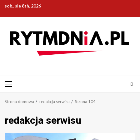
Przejdź
sob.. sie 8th, 2026
do
treści
Menu
główne
Strona domowa
redakcja serwisu
Strona 104
redakcja serwisu