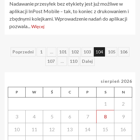
Nadawanie przesyłek bez etykiety jest już możliwe w
aplikacji InPost Mobile – tak, to koniec z drukowaniem i
zbędnymi kolejkami. Wprowadzenie nadań do aplikacji
pozwala...
Więcej
Stronicowanie
Poprzedni
1
…
101
102
103
104
105
106
107
…
110
Dalej
wpisów
sierpień 2026
P
W
Ś
C
P
S
N
1
2
3
4
5
6
7
8
9
10
11
12
13
14
15
16