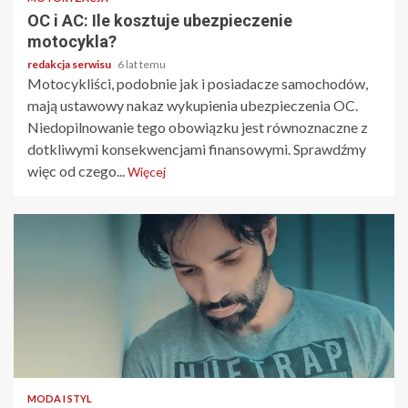
OC i AC: Ile kosztuje ubezpieczenie
motocykla?
redakcja serwisu
6 lat temu
Motocykliści, podobnie jak i posiadacze samochodów,
mają ustawowy nakaz wykupienia ubezpieczenia OC.
Niedopilnowanie tego obowiązku jest równoznaczne z
dotkliwymi konsekwencjami finansowymi. Sprawdźmy
więc od czego...
Więcej
2 min odczytu
MODA I STYL