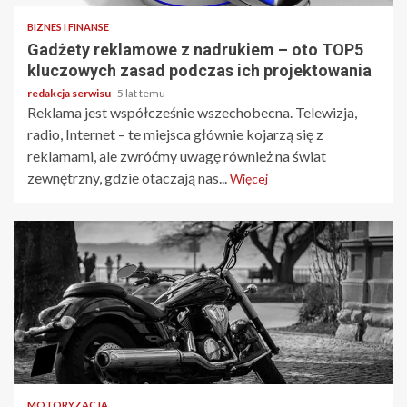
BIZNES I FINANSE
Gadżety reklamowe z nadrukiem – oto TOP5
kluczowych zasad podczas ich projektowania
redakcja serwisu
5 lat temu
Reklama jest współcześnie wszechobecna. Telewizja,
radio, Internet – te miejsca głównie kojarzą się z
reklamami, ale zwróćmy uwagę również na świat
zewnętrzny, gdzie otaczają nas...
Więcej
3 min odczytu
MOTORYZACJA