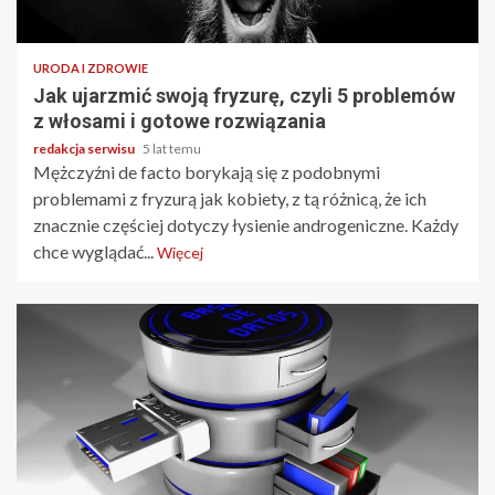
4 min odczytu
URODA I ZDROWIE
Jak ujarzmić swoją fryzurę, czyli 5 problemów
z włosami i gotowe rozwiązania
redakcja serwisu
5 lat temu
Mężczyźni de facto borykają się z podobnymi
problemami z fryzurą jak kobiety, z tą różnicą, że ich
znacznie częściej dotyczy łysienie androgeniczne. Każdy
chce wyglądać...
Więcej
4 min odczytu