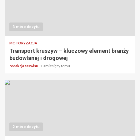
3 min odczytu
MOTORYZACJA
Transport kruszyw – kluczowy element branży
budowlanej i drogowej
redakcja serwisu
10 miesięcy temu
2 min odczytu