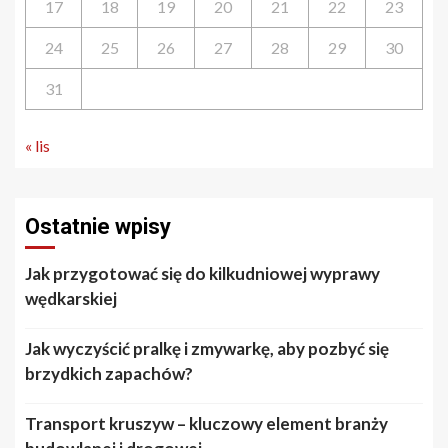
17
18
19
20
21
22
23
24
25
26
27
28
29
30
31
« lis
Ostatnie wpisy
Jak przygotować się do kilkudniowej wyprawy
wędkarskiej
Jak wyczyścić pralkę i zmywarkę, aby pozbyć się
brzydkich zapachów?
Transport kruszyw – kluczowy element branży