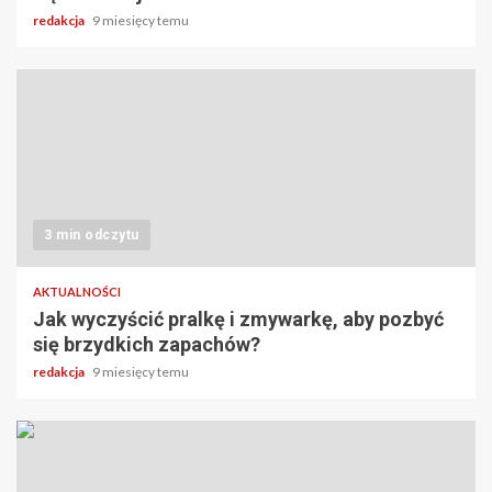
redakcja
9 miesięcy temu
3 min odczytu
AKTUALNOŚCI
Jak wyczyścić pralkę i zmywarkę, aby pozbyć
się brzydkich zapachów?
redakcja
9 miesięcy temu